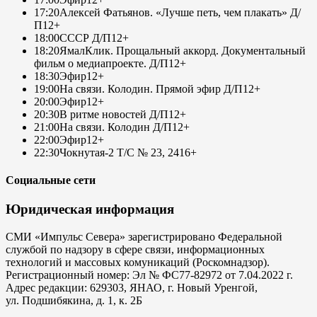
17:20
Алексей Фатьянов. «Лучше петь, чем плакать» Д/
П
12+
18:00
СССР Д/П
12+
18:20
ЯмалКлик. Прощальный аккорд. Документальный
фильм о медиапроекте. Д/П
12+
18:30
Эфир
12+
19:00
На связи. Колодин. Прямой эфир Д/П
12+
20:00
Эфир
12+
20:30
В ритме новостей Д/П
12+
21:00
На связи. Колодин Д/П
12+
22:00
Эфир
12+
22:30
Чокнутая-2 Т/С № 23, 24
16+
Социальные сети
Юридическая информация
СМИ «Импульс Севера» зарегистрировано Федеральной
службой по надзору в сфере связи, информационных
технологий и массовых комуникаций (Роскомнадзор).
Регистрационный номер: Эл № ФС77-82972 от 7.04.2022 г.
Адрес редакции: 629303, ЯНАО, г. Новый Уренгой,
ул. Подшибякина, д. 1, к. 2Б