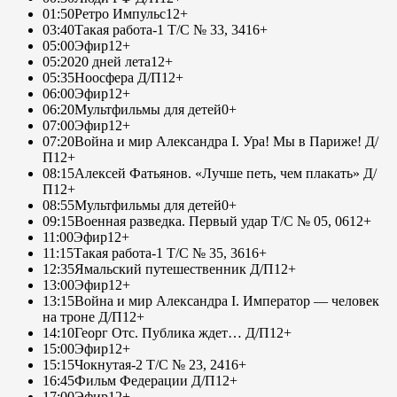
01:50
Ретро Импульс
12+
03:40
Такая работа-1 Т/С № 33, 34
16+
05:00
Эфир
12+
05:20
20 дней лета
12+
05:35
Ноосфера Д/П
12+
06:00
Эфир
12+
06:20
Мультфильмы для детей
0+
07:00
Эфир
12+
07:20
Война и мир Александра I. Ура! Мы в Париже! Д/
П
12+
08:15
Алексей Фатьянов. «Лучше петь, чем плакать» Д/
П
12+
08:55
Мультфильмы для детей
0+
09:15
Военная разведка. Первый удар Т/С № 05, 06
12+
11:00
Эфир
12+
11:15
Такая работа-1 Т/С № 35, 36
16+
12:35
Ямальский путешественник Д/П
12+
13:00
Эфир
12+
13:15
Война и мир Александра I. Император — человек
на троне Д/П
12+
14:10
Георг Отс. Публика ждет… Д/П
12+
15:00
Эфир
12+
15:15
Чокнутая-2 Т/С № 23, 24
16+
16:45
Фильм Федерации Д/П
12+
17:00
Эфир
12+