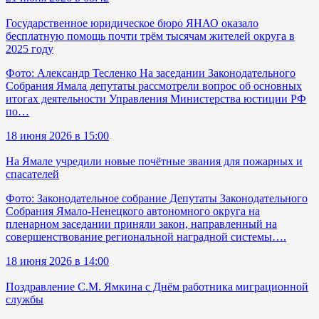
Государственное юридическое бюро ЯНАО оказало
бесплатную помощь почти трём тысячам жителей округа в
2025 году
Фото: Александр Тесленко На заседании Законодательного
Собрания Ямала депутаты рассмотрели вопрос об основных
итогах деятельности Управления Министерства юстиции РФ
по…
18 июня 2026 в 15:00
На Ямале учредили новые почётные звания для пожарных и
спасателей
Фото: Законодательное собрание Депутаты Законодательного
Собрания Ямало-Ненецкого автономного округа на
пленарном заседании приняли закон, направленный на
совершенствование региональной наградной системы….
18 июня 2026 в 14:00
Поздравление С.М. Ямкина с Днём работника миграционной
службы