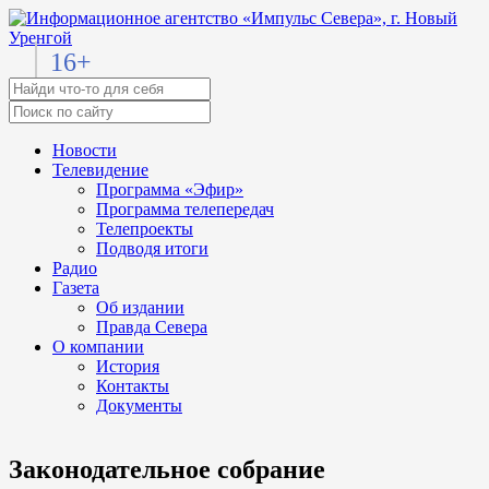
16+
Новости
Телевидение
Программа «Эфир»
Программа телепередач
Телепроекты
Подводя итоги
Радио
Газета
Об издании
Правда Севера
О компании
История
Контакты
Документы
Законодательное собрание