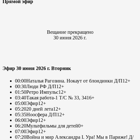
Прямой эфир
Вещание прекращено
30 июня 2026 г.
Эфир 30 июня 2026 г. Вторник
00:00
Наталья Рагозина. Нокаут от блондинки Д/П
12+
00:30
Люди РФ Д/П
12+
01:50
Ретро Импульс
12+
03:40
Такая работа-1 Т/С № 33, 34
16+
05:00
Эфир
12+
05:20
20 дней лета
12+
05:35
Ноосфера Д/П
12+
06:00
Эфир
12+
06:20
Мультфильмы для детей
0+
07:00
Эфир
12+
07:20
Война и мир Александра I. Ура! Мы в Париже! Д/