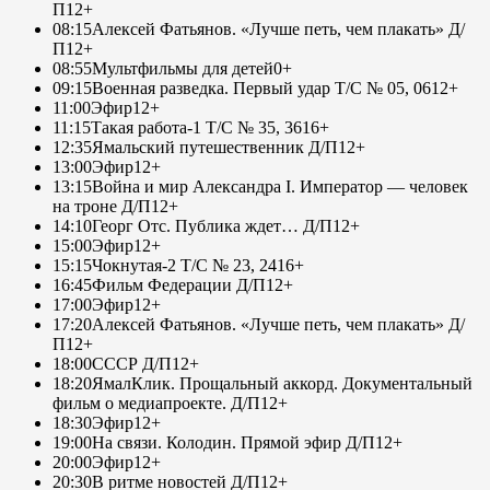
П
12+
08:15
Алексей Фатьянов. «Лучше петь, чем плакать» Д/
П
12+
08:55
Мультфильмы для детей
0+
09:15
Военная разведка. Первый удар Т/С № 05, 06
12+
11:00
Эфир
12+
11:15
Такая работа-1 Т/С № 35, 36
16+
12:35
Ямальский путешественник Д/П
12+
13:00
Эфир
12+
13:15
Война и мир Александра I. Император — человек
на троне Д/П
12+
14:10
Георг Отс. Публика ждет… Д/П
12+
15:00
Эфир
12+
15:15
Чокнутая-2 Т/С № 23, 24
16+
16:45
Фильм Федерации Д/П
12+
17:00
Эфир
12+
17:20
Алексей Фатьянов. «Лучше петь, чем плакать» Д/
П
12+
18:00
СССР Д/П
12+
18:20
ЯмалКлик. Прощальный аккорд. Документальный
фильм о медиапроекте. Д/П
12+
18:30
Эфир
12+
19:00
На связи. Колодин. Прямой эфир Д/П
12+
20:00
Эфир
12+
20:30
В ритме новостей Д/П
12+