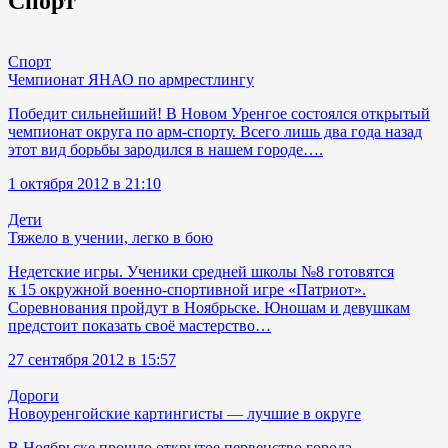
Спорт
Спорт
Чемпионат ЯНАО по армрестлингу
Победит сильнейший! В Новом Уренгое состоялся открытый
чемпионат округа по арм-спорту. Всего лишь два года назад
этот вид борьбы зародился в нашем городе….
1 октября 2012 в 21:10
Дети
Тяжело в учении, легко в бою
Недетские игры. Ученики средней школы №8 готовятся
к 15 окружной военно-спортивной игре «Патриот».
Соревнования пройдут в Ноябрьске. Юношам и девушкам
предстоит показать своё мастерство…
27 сентября 2012 в 15:57
Дороги
Новоуренгойские картингисты — лучшие в округе
В Ноябрьске прошло открытое первенство города