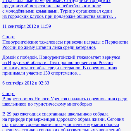
Игра с благими намерениями. Сотрудники городских
предприятий встретились на пейнтбольном поле
с молодёжными командами. Турнир организовал один
из городских клубов при поддержке общества защиты…
11 сентября 2012 в 11:59
Спорт
Новоуренгойские тяжеловесы привезли награды с Первенства
России по жиму штанги лёжа среди ветеранов
Домой с победой. Новоуренгойский тяжелоатлет вернулся
из Иркутской области. Там прошло первенство России
по жиму штанги лёжа среди ветеранов. В соревнованиях
принимали участие 130 спортсменов…
6 сентября 2012 в 02:33
Спорт
В окрестностях Нового Уренгоя начались соревнования среди
школьников по туристическому многоборью
В 29 раз ежегодная спартакиада школьников собрала
на природе приверженцев здорового образа жизни. Сегодня
стартовали соревнования по туристическому многоборью
среди участников городских образовательных учреждений….