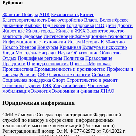
Рубрики:
80-летие Победы
АПК
Безопасность
Бизнес
Благотворительность
Благоустройство
Власть
Волонтёрское
движение
Выборы
Год Героев
Год Здоровья
ГТО
Дети
Дороги
Животные
Жизнь города
Жильё и ЖКХ
Законотворчество
занятость
Здоровье
Интересное
информационные технологии
Информационные технологии
Ислам
История
К 50-летию
Нового Уренгоя
Конкурсы
Криминал
Культура и искусство
Люди
Молодёжь
Награды
Наука
Образование
Общество
Отдых
Подшефные регионы
Политика
Православие
Праздники
Природа и экология
Проект «Морошка»
Происшествия
Промышленность и производство
Профессия и
карьера
Религия
СВО
Связь и технологии
События
Социальная поддержка
Спорт
Строительство и ремонт
Транспорт
Туризм
ТЭК
Услуги и бизнес
Частичная
мобилизация
Экология
Экономика и финансы
ЯНАО
Юридическая информация
СМИ «Импульс Севера» зарегистрировано Федеральной
службой по надзору в сфере связи, информационных
технологий и массовых комуникаций (Роскомнадзор).
Регистрационный номер: Эл № ФС77-82972 от 7.04.2022 г.