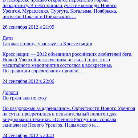
по картингу. В нем приняли участие команды Нового
Уренгоя, Муравленко, Сургута, Когалыма, Ноябрьска,
поселков Покачи и Пойковский….
26 сентября 2012 в 21:05
Дети
Газовая столица участвует в Кроссе нации
Кросс нации — 2012 объединил российских любителей бега.
Новый Уренгой исключением не стал. Старт этого
масштабного мероприятия состоялся в воскресенье.
По традиции соревнования прошли…
24 сентября 2012 в 22:06
Дороги
По грязи аки по суху
По бездорожью за адреналином. Окрестности Нового Уренгоя
на сутки превратились в испытательный полигон для
внедорожной техники. «Осенняя Распутица» собрала
экипажи из Нового Уренгоя, Надымского и…
24 сентября 2012 в 20:43