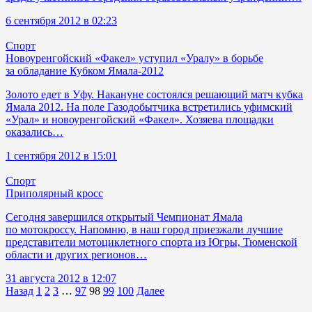
6 сентября 2012 в 02:23
Спорт
Новоуренгойский «Факел» уступил «Уралу» в борьбе
за обладание Кубком Ямала-2012
Золото едет в Уфу. Накануне состоялся решающий матч кубка
Ямала 2012. На поле Газодобытчика встретились уфимский
«Урал» и новоуренгойский «Факел». Хозяева площадки
оказались…
1 сентября 2012 в 15:01
Спорт
Приполярный кросс
Сегодня завершился открытый Чемпионат Ямала
по мотокроссу. Напомню, в наш город приезжали лучшие
представители мотоциклетного спорта из Югры, Тюменской
области и других регионов…
31 августа 2012 в 12:07
Назад
1
2
3
…
97
98
99
100
Далее