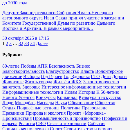
до 2030 года
Депутат Законодательного Собрания Ямало‑Ненецкого
автономного округа Иван Сакал принял участие в заседании
Комитета Государственной Думы по развитию Дальнего
Востока и Арктики. В рамках мероприятия…
30 октября 2025 в 17:15
1
2
3
…
32
33
34
Далее
Рубрики:
80-летие Победы
АПК
Безопасность
Бизнес
Благотворительность
Благоустройство
Власть
Волонтёрское
движение
Выборы
Год Героев
Год Здоровья
ГТО
Дети
Дороги
Животные
Жизнь города
Жильё и ЖКХ
Законотворчество
занятость
Здоровье
Интересное
информационные технологии
Информационные технологии
Ислам
История
К 50-летию
Нового Уренгоя
Конкурсы
Криминал
Культура и искусство
Люди
Молодёжь
Награды
Наука
Образование
Общество
Отдых
Подшефные регионы
Политика
Православие
Праздники
Природа и экология
Проект «Морошка»
Происшествия
Промышленность и производство
Профессия и
карьера
Религия
СВО
Связь и технологии
События
Социальная поддержка
Спорт
Строительство и ремонт