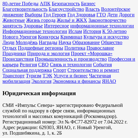
80-летие Победы
АПК
Безопасность
Бизнес
Благотворительность
Благоустройство
Власть
Волонтёрское
движение
Выборы
Год Героев
Год Здоровья
ГТО
Дети
Дороги
Животные
Жизнь города
Жильё и ЖКХ
Законотворчество
занятость
Здоровье
Интересное
информационные технологии
Информационные технологии
Ислам
История
К 50-летию
Нового Уренгоя
Конкурсы
Криминал
Культура и искусство
Люди
Молодёжь
Награды
Наука
Образование
Общество
Отдых
Подшефные регионы
Политика
Православие
Праздники
Природа и экология
Проект «Морошка»
Происшествия
Промышленность и производство
Профессия и
карьера
Религия
СВО
Связь и технологии
События
Социальная поддержка
Спорт
Строительство и ремонт
Транспорт
Туризм
ТЭК
Услуги и бизнес
Частичная
мобилизация
Экология
Экономика и финансы
ЯНАО
Юридическая информация
СМИ «Импульс Севера» зарегистрировано Федеральной
службой по надзору в сфере связи, информационных
технологий и массовых комуникаций (Роскомнадзор).
Регистрационный номер: Эл № ФС77-82972 от 7.04.2022 г.
Адрес редакции: 629303, ЯНАО, г. Новый Уренгой,
ул. Подшибякина, д. 1, к. 2Б