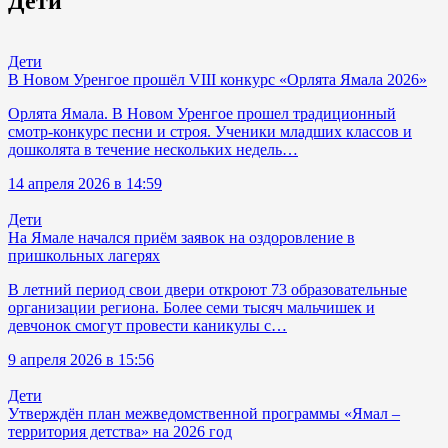
Дети
Дети
В Новом Уренгое прошёл VIII конкурс «Орлята Ямала 2026»
Орлята Ямала. В Новом Уренгое прошел традиционный
смотр-конкурс песни и строя. Ученики младших классов и
дошколята в течение нескольких недель…
14 апреля 2026 в 14:59
Дети
На Ямале начался приём заявок на оздоровление в
пришкольных лагерях
В летний период свои двери откроют 73 образовательные
организации региона. Более семи тысяч мальчишек и
девчонок смогут провести каникулы с…
9 апреля 2026 в 15:56
Дети
Утверждён план межведомственной программы «Ямал –
территория детства» на 2026 год