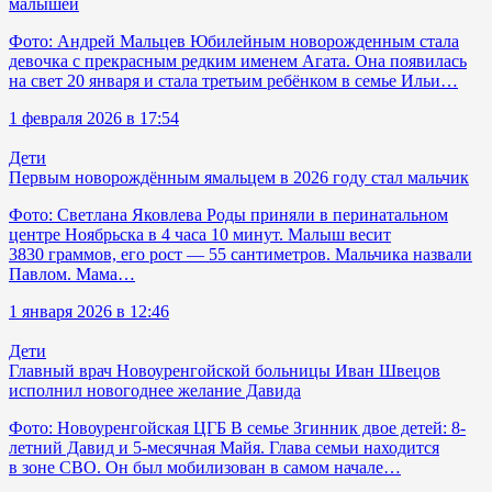
малышей
Фото: Андрей Мальцев Юбилейным новорожденным стала
девочка с прекрасным редким именем Агата. Она появилась
на свет 20 января и стала третьим ребёнком в семье Ильи…
1 февраля 2026 в 17:54
Дети
Первым новорождённым ямальцем в 2026 году стал мальчик
Фото: Светлана Яковлева Роды приняли в перинатальном
центре Ноябрьска в 4 часа 10 минут. Малыш весит
3830 граммов, его рост — 55 сантиметров. Мальчика назвали
Павлом. Мама…
1 января 2026 в 12:46
Дети
Главный врач Новоуренгойской больницы Иван Швецов
исполнил новогоднее желание Давида
Фото: Новоуренгойская ЦГБ В семье Згинник двое детей: 8-
летний Давид и 5-месячная Майя. Глава семьи находится
в зоне СВО. Он был мобилизован в самом начале…