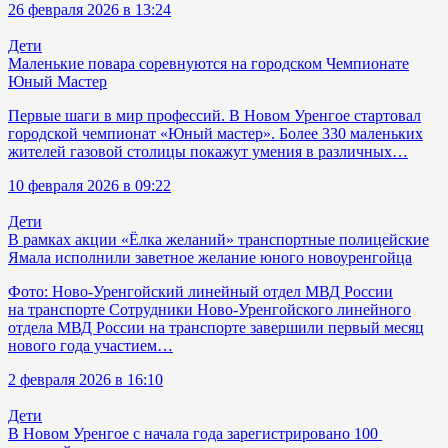
26 февраля 2026 в 13:24
Дети
Маленькие повара соревнуются на городском Чемпионате
Юный Мастер
Первые шаги в мир профессий. В Новом Уренгое стартовал
городской чемпионат «Юный мастер». Более 330 маленьких
жителей газовой столицы покажут умения в различных…
10 февраля 2026 в 09:22
Дети
В рамках акции «Ёлка желаний» транспортные полицейские
Ямала исполнили заветное желание юного новоуренгойца
Фото: Ново-Уренгойский линейный отдел МВД России
на транспорте Сотрудники Ново-Уренгойского линейного
отдела МВД России на транспорте завершили первый месяц
нового года участием…
2 февраля 2026 в 16:10
Дети
В Новом Уренгое с начала года зарегистрировано 100