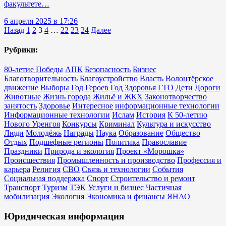
факультете…
6 апреля 2025 в 17:26
Назад
1
2
3
4
…
22
23
24
Далее
Рубрики:
80-летие Победы
АПК
Безопасность
Бизнес
Благотворительность
Благоустройство
Власть
Волонтёрское
движение
Выборы
Год Героев
Год Здоровья
ГТО
Дети
Дороги
Животные
Жизнь города
Жильё и ЖКХ
Законотворчество
занятость
Здоровье
Интересное
информационные технологии
Информационные технологии
Ислам
История
К 50-летию
Нового Уренгоя
Конкурсы
Криминал
Культура и искусство
Люди
Молодёжь
Награды
Наука
Образование
Общество
Отдых
Подшефные регионы
Политика
Православие
Праздники
Природа и экология
Проект «Морошка»
Происшествия
Промышленность и производство
Профессия и
карьера
Религия
СВО
Связь и технологии
События
Социальная поддержка
Спорт
Строительство и ремонт
Транспорт
Туризм
ТЭК
Услуги и бизнес
Частичная
мобилизация
Экология
Экономика и финансы
ЯНАО
Юридическая информация