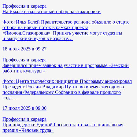
Профессия и карьера
На Ямале начался новый набор на стажировки
Фото: Илья Белей Правительство региона объявило о старте
отбора на новый поток в рамках проекта
«Ямолод.Стажировка». Принять участие могут студенты
и выпускники вузов в возрасте…
18 июля 2025 в 09:27
Профессия и карьера
Завершился приём заявок на участие в программе «Земский
работник культуры»
Фото: Центр творческих инициатив Программу анонсировал
Президент России Владимир Путин во время ежегодного
послания Федеральному Собранию в феврале прошлого
года….
17 июля 2025 в 09:00
Профессия и карьера
При поддержке Единой России стартовала национальная
премия «Человек труда»