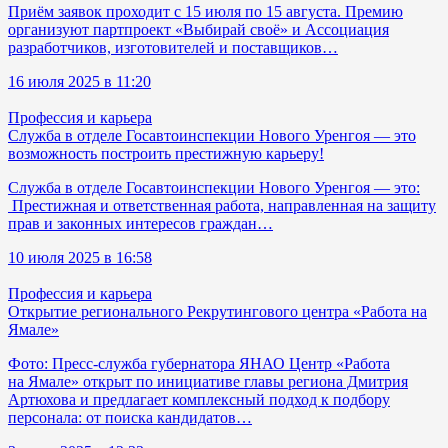
Приём заявок проходит с 15 июля по 15 августа. Премию
организуют партпроект «Выбирай своё» и Ассоциация
разработчиков, изготовителей и поставщиков…
16 июля 2025 в 11:20
Профессия и карьера
Служба в отделе Госавтоинспекции Нового Уренгоя — это
возможность построить престижную карьеру!
Cлужба в отделе Госавтоинспекции Нового Уренгоя — это:
Престижная и ответственная работа, направленная на защиту
прав и законных интересов граждан…
10 июля 2025 в 16:58
Профессия и карьера
Открытие регионального Рекрутингового центра «Работа на
Ямале»
Фото: Пресс-служба губернатора ЯНАО Центр «Работа
на Ямале» открыт по инициативе главы региона Дмитрия
Артюхова и предлагает комплексный подход к подбору
персонала: от поиска кандидатов…