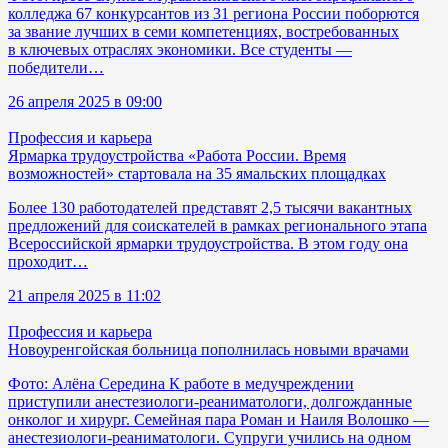
колледжа 67 конкурсантов из 31 региона России поборются
за звание лучших в семи компетенциях, востребованных
в ключевых отраслях экономики. Все студенты —
победители…
26 апреля 2025 в 09:00
Профессия и карьера
Ярмарка трудоустройства «Работа России. Время
возможностей» стартовала на 35 ямальских площадках
Более 130 работодателей представят 2,5 тысячи вакантных
предложений для соискателей в рамках регионального этапа
Всероссийской ярмарки трудоустройства. В этом году она
проходит…
21 апреля 2025 в 11:02
Профессия и карьера
Новоуренгойская больница пополнилась новыми врачами
Фото: Алёна Середина К работе в медучреждении
приступили анестезиологи-реаниматологи, долгожданные
онколог и хирург. Семейная пара Роман и Наиля Волошко —
анестезиологи-реаниматологи. Супруги учились на одном