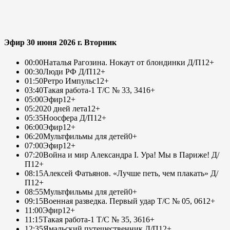
Эфир 30 июня 2026 г. Вторник
00:00
Наталья Рагозина. Нокаут от блондинки Д/П
12+
00:30
Люди РФ Д/П
12+
01:50
Ретро Импульс
12+
03:40
Такая работа-1 Т/С № 33, 34
16+
05:00
Эфир
12+
05:20
20 дней лета
12+
05:35
Ноосфера Д/П
12+
06:00
Эфир
12+
06:20
Мультфильмы для детей
0+
07:00
Эфир
12+
07:20
Война и мир Александра I. Ура! Мы в Париже! Д/
П
12+
08:15
Алексей Фатьянов. «Лучше петь, чем плакать» Д/
П
12+
08:55
Мультфильмы для детей
0+
09:15
Военная разведка. Первый удар Т/С № 05, 06
12+
11:00
Эфир
12+
11:15
Такая работа-1 Т/С № 35, 36
16+
12:35
Ямальский путешественник Д/П
12+