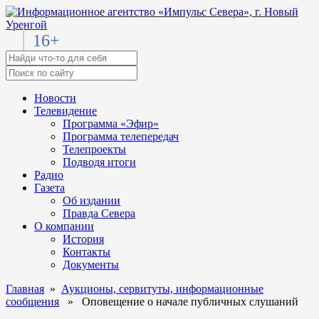
16+
Новости
Телевидение
Программа «Эфир»
Программа телепередач
Телепроекты
Подводя итоги
Радио
Газета
Об издании
Правда Севера
О компании
История
Контакты
Документы
Главная
»
Аукционы, сервитуты, информационные
сообщения
» Оповещение о начале публичных слушаний