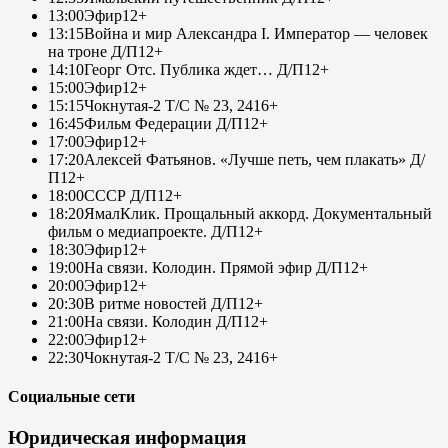
13:00
Эфир
12+
13:15
Война и мир Александра I. Император — человек
на троне Д/П
12+
14:10
Георг Отс. Публика ждет… Д/П
12+
15:00
Эфир
12+
15:15
Чокнутая-2 Т/С № 23, 24
16+
16:45
Фильм Федерации Д/П
12+
17:00
Эфир
12+
17:20
Алексей Фатьянов. «Лучше петь, чем плакать» Д/
П
12+
18:00
СССР Д/П
12+
18:20
ЯмалКлик. Прощальный аккорд. Документальный
фильм о медиапроекте. Д/П
12+
18:30
Эфир
12+
19:00
На связи. Колодин. Прямой эфир Д/П
12+
20:00
Эфир
12+
20:30
В ритме новостей Д/П
12+
21:00
На связи. Колодин Д/П
12+
22:00
Эфир
12+
22:30
Чокнутая-2 Т/С № 23, 24
16+
Социальные сети
Юридическая информация