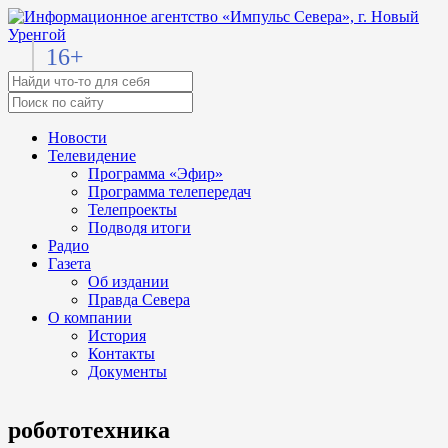
16+
Новости
Телевидение
Программа «Эфир»
Программа телепередач
Телепроекты
Подводя итоги
Радио
Газета
Об издании
Правда Севера
О компании
История
Контакты
Документы
робототехника