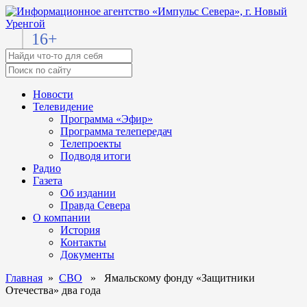
16+
Новости
Телевидение
Программа «Эфир»
Программа телепередач
Телепроекты
Подводя итоги
Радио
Газета
Об издании
Правда Севера
О компании
История
Контакты
Документы
Главная
»
СВО
» Ямальскому фонду «Защитники
Отечества» два года