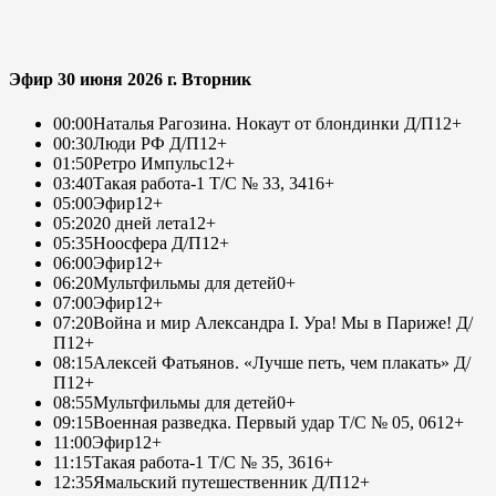
Эфир 30 июня 2026 г. Вторник
00:00
Наталья Рагозина. Нокаут от блондинки Д/П
12+
00:30
Люди РФ Д/П
12+
01:50
Ретро Импульс
12+
03:40
Такая работа-1 Т/С № 33, 34
16+
05:00
Эфир
12+
05:20
20 дней лета
12+
05:35
Ноосфера Д/П
12+
06:00
Эфир
12+
06:20
Мультфильмы для детей
0+
07:00
Эфир
12+
07:20
Война и мир Александра I. Ура! Мы в Париже! Д/
П
12+
08:15
Алексей Фатьянов. «Лучше петь, чем плакать» Д/
П
12+
08:55
Мультфильмы для детей
0+
09:15
Военная разведка. Первый удар Т/С № 05, 06
12+
11:00
Эфир
12+
11:15
Такая работа-1 Т/С № 35, 36
16+
12:35
Ямальский путешественник Д/П
12+