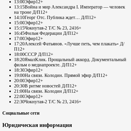
13:00
Эфир
12+
13:15
Война и мир Александра I. Император — человек
на троне Д/П
12+
14:10
Георг Отс. Публика ждет… Д/П
12+
15:00
Эфир
12+
15:15
Чокнутая-2 Т/С № 23, 24
16+
16:45
Фильм Федерации Д/П
12+
17:00
Эфир
12+
17:20
Алексей Фатьянов. «Лучше петь, чем плакать» Д/
П
12+
18:00
СССР Д/П
12+
18:20
ЯмалКлик. Прощальный аккорд. Документальный
фильм о медиапроекте. Д/П
12+
18:30
Эфир
12+
19:00
На связи. Колодин. Прямой эфир Д/П
12+
20:00
Эфир
12+
20:30
В ритме новостей Д/П
12+
21:00
На связи. Колодин Д/П
12+
22:00
Эфир
12+
22:30
Чокнутая-2 Т/С № 23, 24
16+
Социальные сети
Юридическая информация