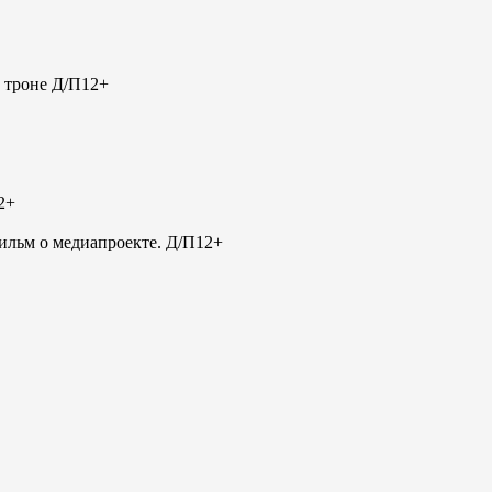
 троне Д/П
12+
2+
льм о медиапроекте. Д/П
12+