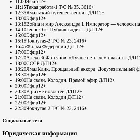
11:00
Эфир
12+
11:15
Такая работа-1 Т/С № 35, 36
16+
12:35
Ямальский путешественник Д/П
12+
13:00
Эфир
12+
13:15
Война и мир Александра I. Император — человек на
14:10
Георг Отс. Публика ждет… Д/П
12+
15:00
Эфир
12+
15:15
Чокнутая-2 Т/С № 23, 24
16+
16:45
Фильм Федерации Д/П
12+
17:00
Эфир
12+
17:20
Алексей Фатьянов. «Лучше петь, чем плакать» Д/П
1
18:00
СССР Д/П
12+
18:20
ЯмалКлик. Прощальный аккорд. Документальный фи
18:30
Эфир
12+
19:00
На связи. Колодин. Прямой эфир Д/П
12+
20:00
Эфир
12+
20:30
В ритме новостей Д/П
12+
21:00
На связи. Колодин Д/П
12+
22:00
Эфир
12+
22:30
Чокнутая-2 Т/С № 23, 24
16+
Социальные сети
Юридическая информация