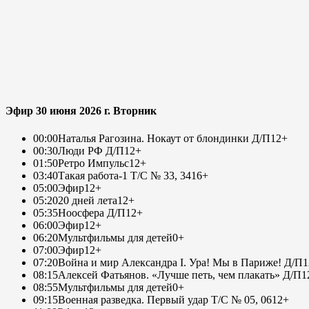
Эфир 30 июня 2026 г. Вторник
00:00
Наталья Рагозина. Нокаут от блондинки Д/П
12+
00:30
Люди РФ Д/П
12+
01:50
Ретро Импульс
12+
03:40
Такая работа-1 Т/С № 33, 34
16+
05:00
Эфир
12+
05:20
20 дней лета
12+
05:35
Ноосфера Д/П
12+
06:00
Эфир
12+
06:20
Мультфильмы для детей
0+
07:00
Эфир
12+
07:20
Война и мир Александра I. Ура! Мы в Париже! Д/П
1
08:15
Алексей Фатьянов. «Лучше петь, чем плакать» Д/П
1
08:55
Мультфильмы для детей
0+
09:15
Военная разведка. Первый удар Т/С № 05, 06
12+