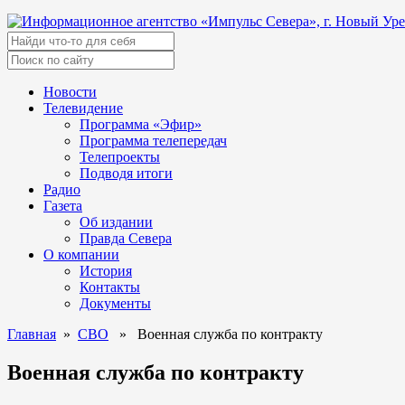
Новости
Телевидение
Программа «Эфир»
Программа телепередач
Телепроекты
Подводя итоги
Радио
Газета
Об издании
Правда Севера
О компании
История
Контакты
Документы
Главная
»
СВО
» Военная служба по контракту
Военная служба по контракту