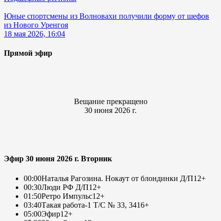
Юные спортсмены из Волновахи получили форму от шефов
из Нового Уренгоя
18 мая 2026, 16:04
Прямой эфир
Вещание прекращено
30 июня 2026 г.
Эфир 30 июня 2026 г. Вторник
00:00
Наталья Рагозина. Нокаут от блондинки Д/П
12+
00:30
Люди РФ Д/П
12+
01:50
Ретро Импульс
12+
03:40
Такая работа-1 Т/С № 33, 34
16+
05:00
Эфир
12+