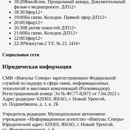
18:20
ЯмалКлик. Прощальный аккорд. Документальный
фильм о медиапроекте. Д/П
12+
18:30
Эфир
12+
19:00
На связи. Колодин. Прямой эфир Д/П
12+
20:00
Эфир
12+
20:30
В ритме новостей Д/П
12+
21:00
На связи. Колодин Д/П
12+
22:00
Эфир
12+
22:30
Чокнутая-2 Т/С № 23, 24
16+
Социальные сети
Юридическая информация
СМИ «Импульс Севера» зарегистрировано Федеральной
службой по надзору в сфере связи, информационных
технологий и массовых комуникаций (Роскомнадзор).
Регистрационный номер: Эл № ФС77-82972 от 7.04.2022 г.
Адрес редакции: 629303, ЯНАО, г. Новый Уренгой,
ул. Подшибякина, д. 1, к. 2Б
Учредитель редакции: Муниципальное автономное
учреждение «Информационное агентство «Импульс Севера»
Юридический адрес: 629303, ЯНАО, г. Новый Уренгой,
ул. Железнодорожная, д. 6