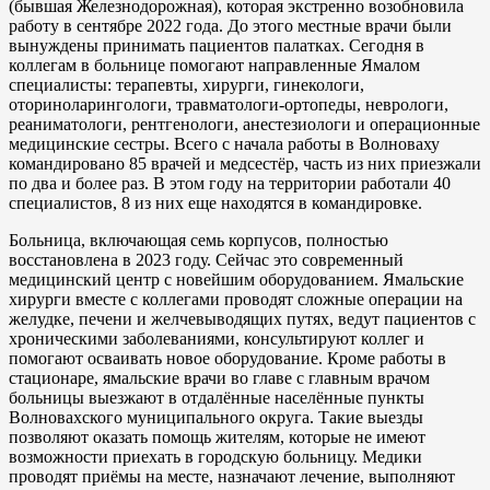
(бывшая Железнодорожная), которая экстренно возобновила
работу в сентябре 2022 года. До этого местные врачи были
вынуждены принимать пациентов палатках. Сегодня в
коллегам в больнице помогают направленные Ямалом
специалисты: терапевты, хирурги, гинекологи,
оториноларингологи, травматологи-ортопеды, неврологи,
реаниматологи, рентгенологи, анестезиологи и операционные
медицинские сестры. Всего с начала работы в Волноваху
командировано 85 врачей и медсестёр, часть из них приезжали
по два и более раз. В этом году на территории работали 40
специалистов, 8 из них еще находятся в командировке.
Больница, включающая семь корпусов, полностью
восстановлена в 2023 году. Сейчас это современный
медицинский центр с новейшим оборудованием. Ямальские
хирурги вместе с коллегами проводят сложные операции на
желудке, печени и желчевыводящих путях, ведут пациентов с
хроническими заболеваниями, консультируют коллег и
помогают осваивать новое оборудование. Кроме работы в
стационаре, ямальские врачи во главе с главным врачом
больницы выезжают в отдалённые населённые пункты
Волновахского муниципального округа. Такие выезды
позволяют оказать помощь жителям, которые не имеют
возможности приехать в городскую больницу. Медики
проводят приёмы на месте, назначают лечение, выполняют