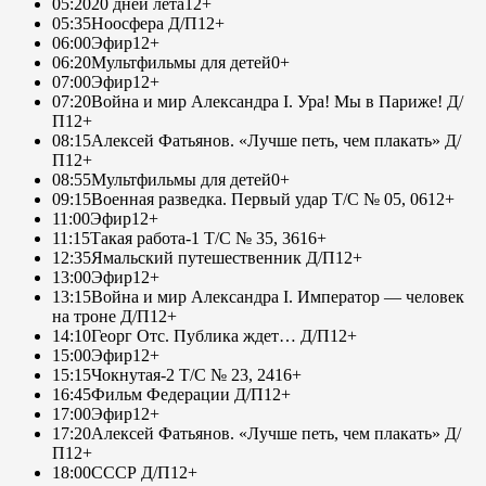
05:20
20 дней лета
12+
05:35
Ноосфера Д/П
12+
06:00
Эфир
12+
06:20
Мультфильмы для детей
0+
07:00
Эфир
12+
07:20
Война и мир Александра I. Ура! Мы в Париже! Д/
П
12+
08:15
Алексей Фатьянов. «Лучше петь, чем плакать» Д/
П
12+
08:55
Мультфильмы для детей
0+
09:15
Военная разведка. Первый удар Т/С № 05, 06
12+
11:00
Эфир
12+
11:15
Такая работа-1 Т/С № 35, 36
16+
12:35
Ямальский путешественник Д/П
12+
13:00
Эфир
12+
13:15
Война и мир Александра I. Император — человек
на троне Д/П
12+
14:10
Георг Отс. Публика ждет… Д/П
12+
15:00
Эфир
12+
15:15
Чокнутая-2 Т/С № 23, 24
16+
16:45
Фильм Федерации Д/П
12+
17:00
Эфир
12+
17:20
Алексей Фатьянов. «Лучше петь, чем плакать» Д/
П
12+
18:00
СССР Д/П
12+