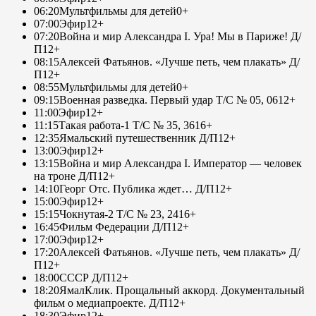
06:20
Мультфильмы для детей
0+
07:00
Эфир
12+
07:20
Война и мир Александра I. Ура! Мы в Париже! Д/
П
12+
08:15
Алексей Фатьянов. «Лучше петь, чем плакать» Д/
П
12+
08:55
Мультфильмы для детей
0+
09:15
Военная разведка. Первый удар Т/С № 05, 06
12+
11:00
Эфир
12+
11:15
Такая работа-1 Т/С № 35, 36
16+
12:35
Ямальский путешественник Д/П
12+
13:00
Эфир
12+
13:15
Война и мир Александра I. Император — человек
на троне Д/П
12+
14:10
Георг Отс. Публика ждет… Д/П
12+
15:00
Эфир
12+
15:15
Чокнутая-2 Т/С № 23, 24
16+
16:45
Фильм Федерации Д/П
12+
17:00
Эфир
12+
17:20
Алексей Фатьянов. «Лучше петь, чем плакать» Д/
П
12+
18:00
СССР Д/П
12+
18:20
ЯмалКлик. Прощальный аккорд. Документальный
фильм о медиапроекте. Д/П
12+
18:30
Эфир
12+