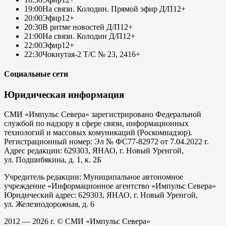
19:00
На связи. Колодин. Прямой эфир Д/П
12+
20:00
Эфир
12+
20:30
В ритме новостей Д/П
12+
21:00
На связи. Колодин Д/П
12+
22:00
Эфир
12+
22:30
Чокнутая-2 Т/С № 23, 24
16+
Социальные сети
Юридическая информация
СМИ «Импульс Севера» зарегистрировано Федеральной
службой по надзору в сфере связи, информационных
технологий и массовых комуникаций (Роскомнадзор).
Регистрационный номер: Эл № ФС77-82972 от 7.04.2022 г.
Адрес редакции: 629303, ЯНАО, г. Новый Уренгой,
ул. Подшибякина, д. 1, к. 2Б
Учредитель редакции: Муниципальное автономное
учреждение «Информационное агентство «Импульс Севера»
Юридический адрес: 629303, ЯНАО, г. Новый Уренгой,
ул. Железнодорожная, д. 6
2012 — 2026 г. © СМИ «Импульс Севера»