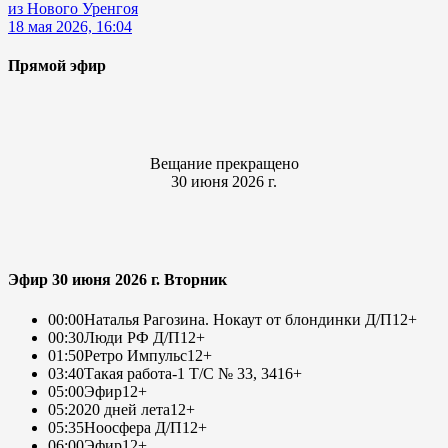
из Нового Уренгоя
18 мая 2026, 16:04
Прямой эфир
Вещание прекращено
30 июня 2026 г.
Эфир 30 июня 2026 г. Вторник
00:00
Наталья Рагозина. Нокаут от блондинки Д/П
12+
00:30
Люди РФ Д/П
12+
01:50
Ретро Импульс
12+
03:40
Такая работа-1 Т/С № 33, 34
16+
05:00
Эфир
12+
05:20
20 дней лета
12+
05:35
Ноосфера Д/П
12+
06:00
Эфир
12+