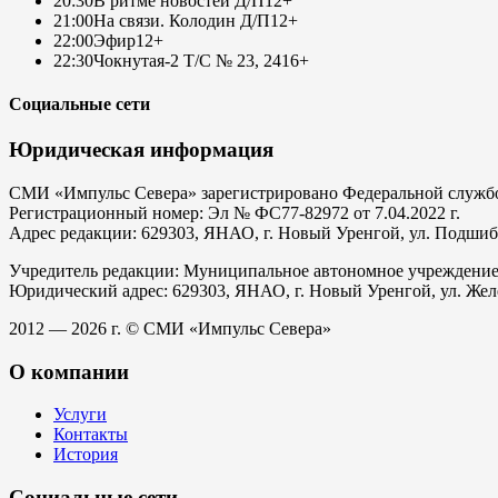
20:30
В ритме новостей Д/П
12+
21:00
На связи. Колодин Д/П
12+
22:00
Эфир
12+
22:30
Чокнутая-2 Т/С № 23, 24
16+
Социальные сети
Юридическая информация
СМИ «Импульс Севера» зарегистрировано Федеральной службой
Регистрационный номер: Эл № ФС77-82972 от 7.04.2022 г.
Адрес редакции: 629303, ЯНАО, г. Новый Уренгой, ул. Подшибяк
Учредитель редакции: Муниципальное автономное учреждени
Юридический адрес: 629303, ЯНАО, г. Новый Уренгой, ул. Жел
2012 — 2026 г. © СМИ «Импульс Севера»
О компании
Услуги
Контакты
История
Социальные сети