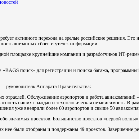
новостей
ребует активного перехода на зрелые российские решения. Это 
жность внезапных сбоев и утечек информации.
ной площадке крупнейшие компании и разработчиков ИТ-решени
ма «BAGS поиск» для регистрации и поиска багажа, программны
 — руководитель Аппарата Правительства:
 отраслей. Обслуживание аэропортов и работа авиакомпаний —
пасность наших граждан и технологическая независимость. В ра
ешения уже внедрили более 60 аэропортов и свыше 50 авиакомпа
собо значимых проектов. Большинство проектов «первой волны» б
мках нее были отобраны и поддержаны 49 проектов. Завершение 