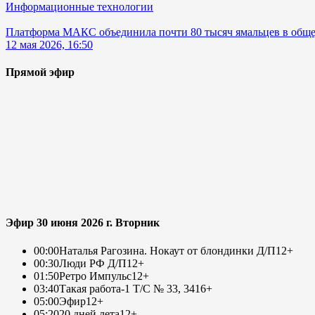
Информационные технологии
Платформа МАКС объединила почти 80 тысяч ямальцев в общ
12 мая 2026, 16:50
Прямой эфир
Эфир 30 июня 2026 г. Вторник
00:00
Наталья Рагозина. Нокаут от блондинки Д/П
12+
00:30
Люди РФ Д/П
12+
01:50
Ретро Импульс
12+
03:40
Такая работа-1 Т/С № 33, 34
16+
05:00
Эфир
12+
05:20
20 дней лета
12+