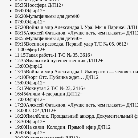
05:35
Ноосфера Д/П
12+
06:00
Эфир
12+
06:20
Мультфильмы для детей
0+
07:00
Эфир
12+
07:20
Война и мир Александра I. Ура! Мы в Париже! Д/П
1
08:15
Алексей Фатьянов. «Лучше петь, чем плакать» Д/П
1
08:55
Мультфильмы для детей
0+
09:15
Военная разведка. Первый удар Т/С № 05, 06
12+
11:00
Эфир
12+
11:15
Такая работа-1 Т/С № 35, 36
16+
12:35
Ямальский путешественник Д/П
12+
13:00
Эфир
12+
13:15
Война и мир Александра I. Император — человек на
14:10
Георг Отс. Публика ждет… Д/П
12+
15:00
Эфир
12+
15:15
Чокнутая-2 Т/С № 23, 24
16+
16:45
Фильм Федерации Д/П
12+
17:00
Эфир
12+
17:20
Алексей Фатьянов. «Лучше петь, чем плакать» Д/П
1
18:00
СССР Д/П
12+
18:20
ЯмалКлик. Прощальный аккорд. Документальный фи
18:30
Эфир
12+
19:00
На связи. Колодин. Прямой эфир Д/П
12+
20:00
Эфир
12+