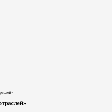
раслей»
отраслей»