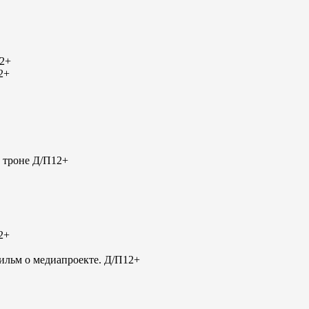
2+
2+
 троне Д/П
12+
2+
льм о медиапроекте. Д/П
12+