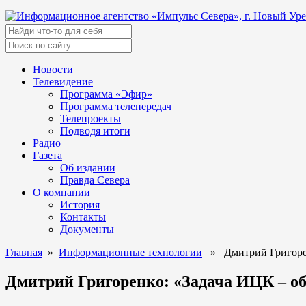
Новости
Телевидение
Программа «Эфир»
Программа телепередач
Телепроекты
Подводя итоги
Радио
Газета
Об издании
Правда Севера
О компании
История
Контакты
Документы
Главная
»
Информационные технологии
» Дмитрий Григоренк
Дмитрий Григоренко: «Задача ИЦК – о