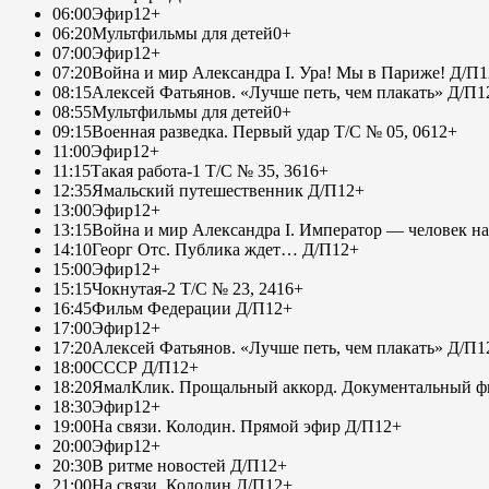
06:00
Эфир
12+
06:20
Мультфильмы для детей
0+
07:00
Эфир
12+
07:20
Война и мир Александра I. Ура! Мы в Париже! Д/П
1
08:15
Алексей Фатьянов. «Лучше петь, чем плакать» Д/П
1
08:55
Мультфильмы для детей
0+
09:15
Военная разведка. Первый удар Т/С № 05, 06
12+
11:00
Эфир
12+
11:15
Такая работа-1 Т/С № 35, 36
16+
12:35
Ямальский путешественник Д/П
12+
13:00
Эфир
12+
13:15
Война и мир Александра I. Император — человек на
14:10
Георг Отс. Публика ждет… Д/П
12+
15:00
Эфир
12+
15:15
Чокнутая-2 Т/С № 23, 24
16+
16:45
Фильм Федерации Д/П
12+
17:00
Эфир
12+
17:20
Алексей Фатьянов. «Лучше петь, чем плакать» Д/П
1
18:00
СССР Д/П
12+
18:20
ЯмалКлик. Прощальный аккорд. Документальный фи
18:30
Эфир
12+
19:00
На связи. Колодин. Прямой эфир Д/П
12+
20:00
Эфир
12+
20:30
В ритме новостей Д/П
12+
21:00
На связи. Колодин Д/П
12+