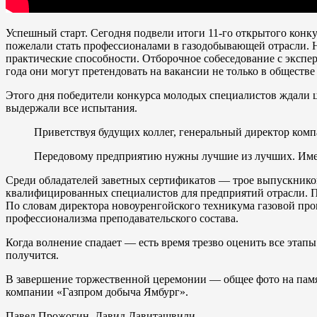
Успешный старт. Сегодня подвели итоги 11-го открытого конку
пожелали стать профессионалами в газодобывающей отрасли. 
практические способности.
Отборочное собеседование с экспер
года они могут претендовать на вакансии не только в обществ
Этого дня победители конкурса молодых специалистов ждали 
выдержали все испытания.
Приветствуя будущих коллег, генеральный директор ком
Передовому предприятию нужны лучшие из лучших. Именн
Среди обладателей заветных сертификатов — трое выпускнико
квалифицированных специалистов для предприятий отрасли. П
По словам директора новоуренгойского техникума газовой про
профессионализма преподавательского состава.
Когда волнение спадает — есть время трезво оценить все этап
получится.
В завершение торжественной церемонии — общее фото на памя
компании «Газпром добыча Ямбург».
Павел Прожогин, Давид Давиташвили.