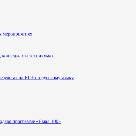
х мероприятиях
, колледжах и техникумах
зультат на ЕГЭ по русскому языку
годаря программе «Ямал-100»