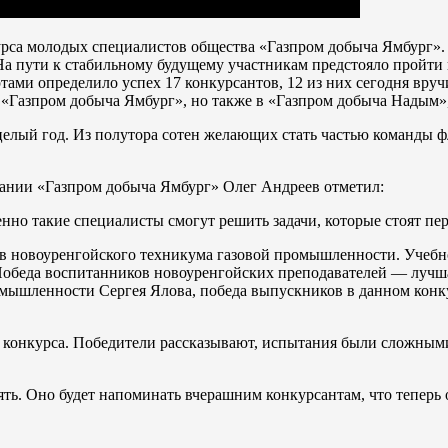
рса молодых специалистов общества «Газпром добыча Ямбург». В
На пути к стабильному будущему участникам предстояло пройти
тами определило успех 17 конкурсантов, 12 из них сегодня вруч
е «Газпром добыча Ямбург», но также в «Газпром добыча Надым»
целый год. Из полутора сотен желающих стать частью команды 
пании «Газпром добыча Ямбург» Олег Андреев отметил:
о такие специалисты смогут решить задачи, которые стоят пер
в новоуренгойского техникума газовой промышленности. Учебн
обеда воспитанников новоуренгойских преподавателей — лучшая
мышленности Сергея Ялова, победа выпускников в данном конку
ы конкурса. Победители рассказывают, испытания были сложными
ть. Оно будет напоминать вчерашним конкурсантам, что теперь