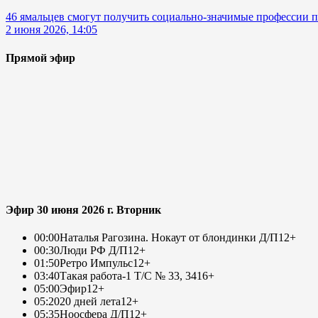
46 ямальцев смогут получить социально-значимые профессии п
2 июня 2026, 14:05
Прямой эфир
Эфир 30 июня 2026 г. Вторник
00:00
Наталья Рагозина. Нокаут от блондинки Д/П
12+
00:30
Люди РФ Д/П
12+
01:50
Ретро Импульс
12+
03:40
Такая работа-1 Т/С № 33, 34
16+
05:00
Эфир
12+
05:20
20 дней лета
12+
05:35
Ноосфера Д/П
12+