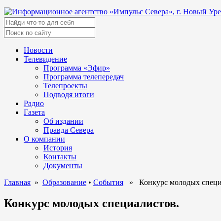
Новости
Телевидение
Программа «Эфир»
Программа телепередач
Телепроекты
Подводя итоги
Радио
Газета
Об издании
Правда Севера
О компании
История
Контакты
Документы
Главная
»
Образование
•
События
» Конкурс молодых специ
Конкурс молодых специалистов.