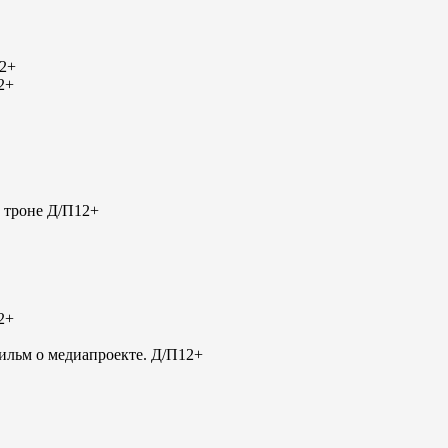
2+
2+
 троне Д/П
12+
2+
льм о медиапроекте. Д/П
12+