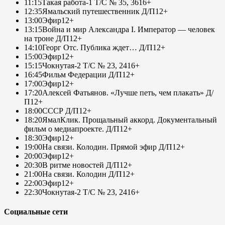
11:15
Такая работа-1 Т/С № 35, 36
16+
12:35
Ямальский путешественник Д/П
12+
13:00
Эфир
12+
13:15
Война и мир Александра I. Император — человек
на троне Д/П
12+
14:10
Георг Отс. Публика ждет… Д/П
12+
15:00
Эфир
12+
15:15
Чокнутая-2 Т/С № 23, 24
16+
16:45
Фильм Федерации Д/П
12+
17:00
Эфир
12+
17:20
Алексей Фатьянов. «Лучше петь, чем плакать» Д/
П
12+
18:00
СССР Д/П
12+
18:20
ЯмалКлик. Прощальный аккорд. Документальный
фильм о медиапроекте. Д/П
12+
18:30
Эфир
12+
19:00
На связи. Колодин. Прямой эфир Д/П
12+
20:00
Эфир
12+
20:30
В ритме новостей Д/П
12+
21:00
На связи. Колодин Д/П
12+
22:00
Эфир
12+
22:30
Чокнутая-2 Т/С № 23, 24
16+
Социальные сети