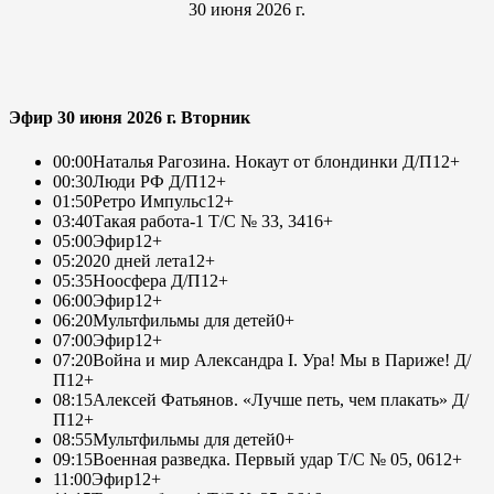
30 июня 2026 г.
Эфир 30 июня 2026 г. Вторник
00:00
Наталья Рагозина. Нокаут от блондинки Д/П
12+
00:30
Люди РФ Д/П
12+
01:50
Ретро Импульс
12+
03:40
Такая работа-1 Т/С № 33, 34
16+
05:00
Эфир
12+
05:20
20 дней лета
12+
05:35
Ноосфера Д/П
12+
06:00
Эфир
12+
06:20
Мультфильмы для детей
0+
07:00
Эфир
12+
07:20
Война и мир Александра I. Ура! Мы в Париже! Д/
П
12+
08:15
Алексей Фатьянов. «Лучше петь, чем плакать» Д/
П
12+
08:55
Мультфильмы для детей
0+
09:15
Военная разведка. Первый удар Т/С № 05, 06
12+
11:00
Эфир
12+