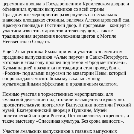
церемония прошла в Государственном Кремлевском дворце и
объединила лучших выпускников со всей страны.
Праздничные мероприятия развернулись на нескольких
знаковых площадках столицы, включая Александровский сад,
Красную площадь и Гостиный двор. В программе – концерт с
участием известных артистов и телеведущих, а также
традиционная церемония возложения цветов к Могиле
Неизвестного Солдата.
Еще 22 выпускника Ямала приняли участие в знаменитом
празднике выпускников «Алые паруса» в Санкт-Петербурге,
который в этом году прошел под темой «Город мечтателей».
Кульминацией праздника по традиции стал проход брига
«Россия» под алыми парусами по акватории Невы, который
сопровождался масштабным музыкальным шоу,
мультимедийными эффектами и праздничным салютом.
Помимо участия в торжественных мероприятиях, для
ямальской делегации подготовили насыщенную культурно-
просветительскую программу. Выпускники посетили Русский
музей, Екатерининский дворец в Пушкине, Музей
политической истории России, Петропавловскую крепость, а
также выставку «Спасенная культура. Без срока давности».
Участие ямальских выпускников в главных выпускных