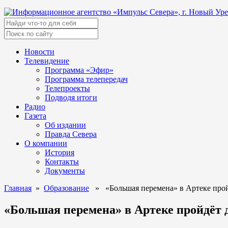
Новости
Телевидение
Программа «Эфир»
Программа телепередач
Телепроекты
Подводя итоги
Радио
Газета
Об издании
Правда Севера
О компании
История
Контакты
Документы
Главная
»
Образование
» «Большая перемена» в Артеке прой
«Большая перемена» в Артеке пройдёт 