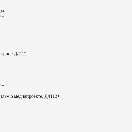
2+
2+
 троне Д/П
12+
2+
льм о медиапроекте. Д/П
12+