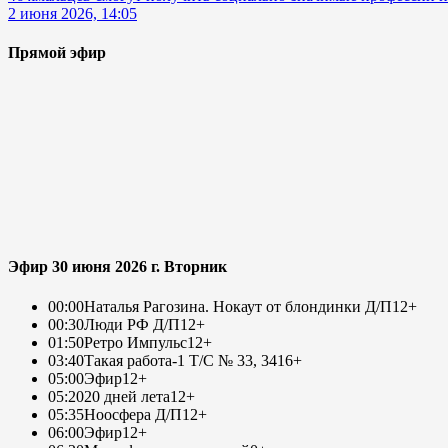
2 июня 2026, 14:05
Прямой эфир
Эфир 30 июня 2026 г. Вторник
00:00
Наталья Рагозина. Нокаут от блондинки Д/П
12+
00:30
Люди РФ Д/П
12+
01:50
Ретро Импульс
12+
03:40
Такая работа-1 Т/С № 33, 34
16+
05:00
Эфир
12+
05:20
20 дней лета
12+
05:35
Ноосфера Д/П
12+
06:00
Эфир
12+