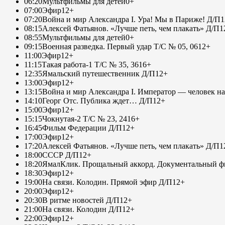
06:20
Мультфильмы для детей
0+
07:00
Эфир
12+
07:20
Война и мир Александра I. Ура! Мы в Париже! Д/П
1
08:15
Алексей Фатьянов. «Лучше петь, чем плакать» Д/П
1
08:55
Мультфильмы для детей
0+
09:15
Военная разведка. Первый удар Т/С № 05, 06
12+
11:00
Эфир
12+
11:15
Такая работа-1 Т/С № 35, 36
16+
12:35
Ямальский путешественник Д/П
12+
13:00
Эфир
12+
13:15
Война и мир Александра I. Император — человек на
14:10
Георг Отс. Публика ждет… Д/П
12+
15:00
Эфир
12+
15:15
Чокнутая-2 Т/С № 23, 24
16+
16:45
Фильм Федерации Д/П
12+
17:00
Эфир
12+
17:20
Алексей Фатьянов. «Лучше петь, чем плакать» Д/П
1
18:00
СССР Д/П
12+
18:20
ЯмалКлик. Прощальный аккорд. Документальный фи
18:30
Эфир
12+
19:00
На связи. Колодин. Прямой эфир Д/П
12+
20:00
Эфир
12+
20:30
В ритме новостей Д/П
12+
21:00
На связи. Колодин Д/П
12+
22:00
Эфир
12+