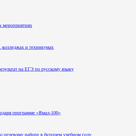
х мероприятиях
, колледжах и техникумах
зультат на ЕГЭ по русскому языку
годаря программе «Ямал-100»
о целевому набору в будущем учебном году