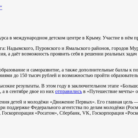
"
курса в международном детском центре в Крыму. Участие в нём п
руга: Надымского, Пуровского и Ямальского районов, городов М
ия, а даёт возможность проявить себя в решении реальных задач
образование и саморазвитие, а также дополнительные баллы к п
иями до 150 тысяч рублей и возможностью пройти образовател
ысокие результаты. В этом году в заключительном этапе «Больш
 а в сентябре двое из них
отправились
в «Путешествие мечты» о
ния детей и молодёжи «Движение Первых». Его главная цель —
при поддержке Федерального агентства по делам молодёжи (Ро
Госкорпорация «Росатом», Сбербанк, VK, Госкорпорация «Роско