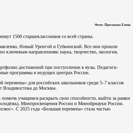
Фото: Просекова Елена
римут 1500 старшеклассников со всей страны.
уравленко, Новый Уренгой и Губкинский. Все они прошли
 по ключевым направлениям: наука, творчество, экология,
ортфолио достижений при поступлении в вузы. Педагоги-
ьные программы в ведущих центрах России.
ой перемены» для российских школьников среди 5–7 классов
т Владивостока до Москвы.
 помочь учащимся раскрыть свои способности, выйти за рамки
смолодёжь), Минпросвещения России и Минобрнауки России.
смос». С 2025 года «Большая перемена» стала частью