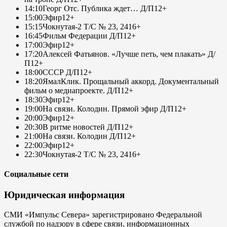
14:10
Георг Отс. Публика ждет… Д/П
12+
15:00
Эфир
12+
15:15
Чокнутая-2 Т/С № 23, 24
16+
16:45
Фильм Федерации Д/П
12+
17:00
Эфир
12+
17:20
Алексей Фатьянов. «Лучше петь, чем плакать» Д/
П
12+
18:00
СССР Д/П
12+
18:20
ЯмалКлик. Прощальный аккорд. Документальный
фильм о медиапроекте. Д/П
12+
18:30
Эфир
12+
19:00
На связи. Колодин. Прямой эфир Д/П
12+
20:00
Эфир
12+
20:30
В ритме новостей Д/П
12+
21:00
На связи. Колодин Д/П
12+
22:00
Эфир
12+
22:30
Чокнутая-2 Т/С № 23, 24
16+
Социальные сети
Юридическая информация
СМИ «Импульс Севера» зарегистрировано Федеральной
службой по надзору в сфере связи, информационных