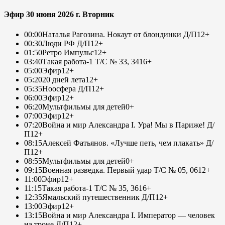
Эфир 30 июня 2026 г. Вторник
00:00
Наталья Рагозина. Нокаут от блондинки Д/П
12+
00:30
Люди РФ Д/П
12+
01:50
Ретро Импульс
12+
03:40
Такая работа-1 Т/С № 33, 34
16+
05:00
Эфир
12+
05:20
20 дней лета
12+
05:35
Ноосфера Д/П
12+
06:00
Эфир
12+
06:20
Мультфильмы для детей
0+
07:00
Эфир
12+
07:20
Война и мир Александра I. Ура! Мы в Париже! Д/
П
12+
08:15
Алексей Фатьянов. «Лучше петь, чем плакать» Д/
П
12+
08:55
Мультфильмы для детей
0+
09:15
Военная разведка. Первый удар Т/С № 05, 06
12+
11:00
Эфир
12+
11:15
Такая работа-1 Т/С № 35, 36
16+
12:35
Ямальский путешественник Д/П
12+
13:00
Эфир
12+
13:15
Война и мир Александра I. Император — человек
на троне Д/П
12+