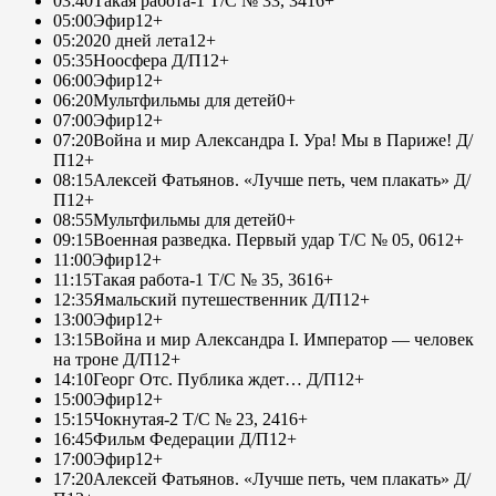
03:40
Такая работа-1 Т/С № 33, 34
16+
05:00
Эфир
12+
05:20
20 дней лета
12+
05:35
Ноосфера Д/П
12+
06:00
Эфир
12+
06:20
Мультфильмы для детей
0+
07:00
Эфир
12+
07:20
Война и мир Александра I. Ура! Мы в Париже! Д/
П
12+
08:15
Алексей Фатьянов. «Лучше петь, чем плакать» Д/
П
12+
08:55
Мультфильмы для детей
0+
09:15
Военная разведка. Первый удар Т/С № 05, 06
12+
11:00
Эфир
12+
11:15
Такая работа-1 Т/С № 35, 36
16+
12:35
Ямальский путешественник Д/П
12+
13:00
Эфир
12+
13:15
Война и мир Александра I. Император — человек
на троне Д/П
12+
14:10
Георг Отс. Публика ждет… Д/П
12+
15:00
Эфир
12+
15:15
Чокнутая-2 Т/С № 23, 24
16+
16:45
Фильм Федерации Д/П
12+
17:00
Эфир
12+
17:20
Алексей Фатьянов. «Лучше петь, чем плакать» Д/