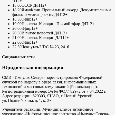
П
12+
18:00
СССР Д/П
12+
18:20
ЯмалКлик. Прощальный аккорд. Документальный
фильм о медиапроекте. Д/П
12+
18:30
Эфир
12+
19:00
На связи. Колодин. Прямой эфир Д/П
12+
20:00
Эфир
12+
20:30
В ритме новостей Д/П
12+
21:00
На связи. Колодин Д/П
12+
22:00
Эфир
12+
22:30
Чокнутая-2 Т/С № 23, 24
16+
Социальные сети
Юридическая информация
СМИ «Импульс Севера» зарегистрировано Федеральной
службой по надзору в сфере связи, информационных
технологий и массовых комуникаций (Роскомнадзор).
Регистрационный номер: Эл № ФС77-82972 от 7.04.2022 г.
Адрес редакции: 629303, ЯНАО, г. Новый Уренгой,
ул. Подшибякина, д. 1, к. 2Б
Учредитель редакции: Муниципальное автономное
учреждение «Информационное агентство «Импульс Севера»