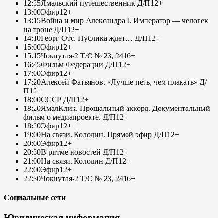
12:35
Ямальский путешественник Д/П
12+
13:00
Эфир
12+
13:15
Война и мир Александра I. Император — человек
на троне Д/П
12+
14:10
Георг Отс. Публика ждет… Д/П
12+
15:00
Эфир
12+
15:15
Чокнутая-2 Т/С № 23, 24
16+
16:45
Фильм Федерации Д/П
12+
17:00
Эфир
12+
17:20
Алексей Фатьянов. «Лучше петь, чем плакать» Д/
П
12+
18:00
СССР Д/П
12+
18:20
ЯмалКлик. Прощальный аккорд. Документальный
фильм о медиапроекте. Д/П
12+
18:30
Эфир
12+
19:00
На связи. Колодин. Прямой эфир Д/П
12+
20:00
Эфир
12+
20:30
В ритме новостей Д/П
12+
21:00
На связи. Колодин Д/П
12+
22:00
Эфир
12+
22:30
Чокнутая-2 Т/С № 23, 24
16+
Социальные сети
Юридическая информация