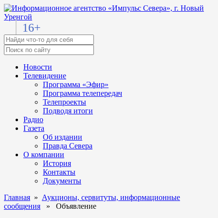
16+
Новости
Телевидение
Программа «Эфир»
Программа телепередач
Телепроекты
Подводя итоги
Радио
Газета
Об издании
Правда Севера
О компании
История
Контакты
Документы
Главная
»
Аукционы, сервитуты, информационные
сообщения
» Объявление