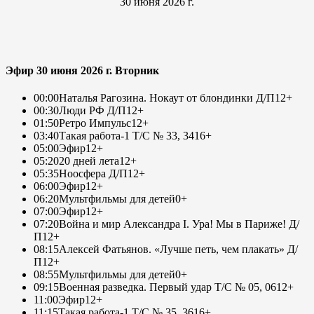
30 июня 2026 г.
Эфир 30 июня 2026 г. Вторник
00:00
Наталья Рагозина. Нокаут от блондинки Д/П
12+
00:30
Люди РФ Д/П
12+
01:50
Ретро Импульс
12+
03:40
Такая работа-1 Т/С № 33, 34
16+
05:00
Эфир
12+
05:20
20 дней лета
12+
05:35
Ноосфера Д/П
12+
06:00
Эфир
12+
06:20
Мультфильмы для детей
0+
07:00
Эфир
12+
07:20
Война и мир Александра I. Ура! Мы в Париже! Д/
П
12+
08:15
Алексей Фатьянов. «Лучше петь, чем плакать» Д/
П
12+
08:55
Мультфильмы для детей
0+
09:15
Военная разведка. Первый удар Т/С № 05, 06
12+
11:00
Эфир
12+
11:15
Такая работа-1 Т/С № 35, 36
16+