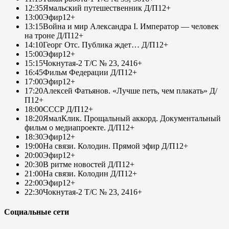
12:35
Ямальский путешественник Д/П
12+
13:00
Эфир
12+
13:15
Война и мир Александра I. Император — человек
на троне Д/П
12+
14:10
Георг Отс. Публика ждет… Д/П
12+
15:00
Эфир
12+
15:15
Чокнутая-2 Т/С № 23, 24
16+
16:45
Фильм Федерации Д/П
12+
17:00
Эфир
12+
17:20
Алексей Фатьянов. «Лучше петь, чем плакать» Д/
П
12+
18:00
СССР Д/П
12+
18:20
ЯмалКлик. Прощальный аккорд. Документальный
фильм о медиапроекте. Д/П
12+
18:30
Эфир
12+
19:00
На связи. Колодин. Прямой эфир Д/П
12+
20:00
Эфир
12+
20:30
В ритме новостей Д/П
12+
21:00
На связи. Колодин Д/П
12+
22:00
Эфир
12+
22:30
Чокнутая-2 Т/С № 23, 24
16+
Социальные сети