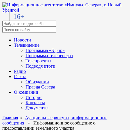
16+
Новости
Телевидение
Программа «Эфир»
Программа телепередач
Телепроекты
Подводя итоги
Радио
Газета
Об издании
Правда Севера
О компании
История
Контакты
Документы
Главная
»
Аукционы, сервитуты, информационные
сообщения
» Информационное сообщение о
предоставлении земельного участка