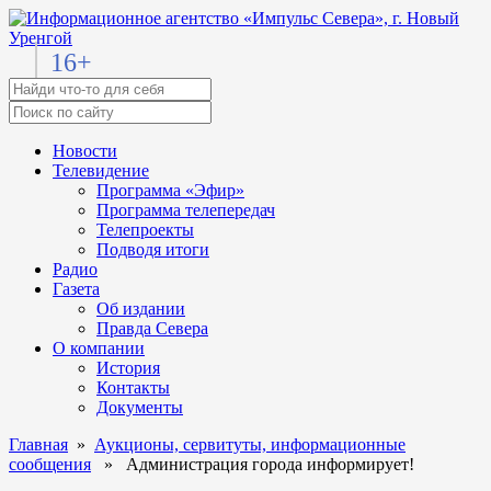
16+
Новости
Телевидение
Программа «Эфир»
Программа телепередач
Телепроекты
Подводя итоги
Радио
Газета
Об издании
Правда Севера
О компании
История
Контакты
Документы
Главная
»
Аукционы, сервитуты, информационные
сообщения
» Администрация города информирует!