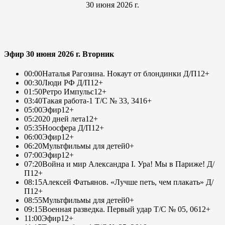
30 июня 2026 г.
Эфир 30 июня 2026 г. Вторник
00:00
Наталья Рагозина. Нокаут от блондинки Д/П
12+
00:30
Люди РФ Д/П
12+
01:50
Ретро Импульс
12+
03:40
Такая работа-1 Т/С № 33, 34
16+
05:00
Эфир
12+
05:20
20 дней лета
12+
05:35
Ноосфера Д/П
12+
06:00
Эфир
12+
06:20
Мультфильмы для детей
0+
07:00
Эфир
12+
07:20
Война и мир Александра I. Ура! Мы в Париже! Д/
П
12+
08:15
Алексей Фатьянов. «Лучше петь, чем плакать» Д/
П
12+
08:55
Мультфильмы для детей
0+
09:15
Военная разведка. Первый удар Т/С № 05, 06
12+
11:00
Эфир
12+