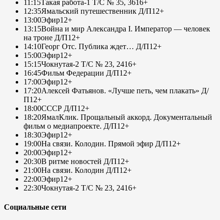
11:15
Такая работа-1 Т/С № 35, 36
16+
12:35
Ямальский путешественник Д/П
12+
13:00
Эфир
12+
13:15
Война и мир Александра I. Император — человек
на троне Д/П
12+
14:10
Георг Отс. Публика ждет… Д/П
12+
15:00
Эфир
12+
15:15
Чокнутая-2 Т/С № 23, 24
16+
16:45
Фильм Федерации Д/П
12+
17:00
Эфир
12+
17:20
Алексей Фатьянов. «Лучше петь, чем плакать» Д/
П
12+
18:00
СССР Д/П
12+
18:20
ЯмалКлик. Прощальный аккорд. Документальный
фильм о медиапроекте. Д/П
12+
18:30
Эфир
12+
19:00
На связи. Колодин. Прямой эфир Д/П
12+
20:00
Эфир
12+
20:30
В ритме новостей Д/П
12+
21:00
На связи. Колодин Д/П
12+
22:00
Эфир
12+
22:30
Чокнутая-2 Т/С № 23, 24
16+
Социальные сети