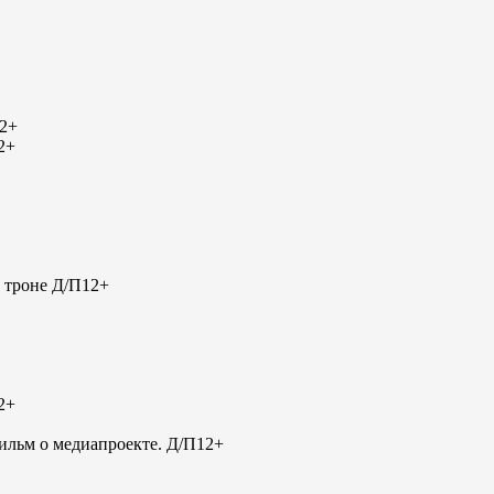
2+
2+
 троне Д/П
12+
2+
льм о медиапроекте. Д/П
12+