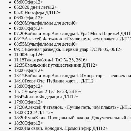
05:00
Эфир
12+
05:20
20 дней лета
12+
05:35
Ноосфера Д/П
12+
06:00
Эфир
12+
06:20
Мультфильмы для детей
0+
07:00
Эфир
12+
07:20
Война и мир Александра I. Ура! Мы в Париже! Д/П
1
08:15
Алексей Фатьянов. «Лучше петь, чем плакать» Д/П
1
08:55
Мультфильмы для детей
0+
09:15
Военная разведка. Первый удар Т/С № 05, 06
12+
11:00
Эфир
12+
11:15
Такая работа-1 Т/С № 35, 36
16+
12:35
Ямальский путешественник Д/П
12+
13:00
Эфир
12+
13:15
Война и мир Александра I. Император — человек на
14:10
Георг Отс. Публика ждет… Д/П
12+
15:00
Эфир
12+
15:15
Чокнутая-2 Т/С № 23, 24
16+
16:45
Фильм Федерации Д/П
12+
17:00
Эфир
12+
17:20
Алексей Фатьянов. «Лучше петь, чем плакать» Д/П
1
18:00
СССР Д/П
12+
18:20
ЯмалКлик. Прощальный аккорд. Документальный фи
18:30
Эфир
12+
19:00
На связи. Колодин. Прямой эфир Д/П
12+