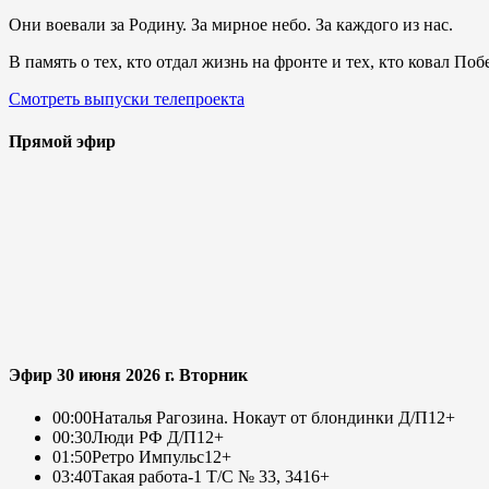
Они воевали за Родину. За мирное небо. За каждого из нас.
В память о тех, кто отдал жизнь на фронте и тех, кто ковал По
Смотреть выпуски телепроекта
Прямой эфир
Эфир 30 июня 2026 г. Вторник
00:00
Наталья Рагозина. Нокаут от блондинки Д/П
12+
00:30
Люди РФ Д/П
12+
01:50
Ретро Импульс
12+
03:40
Такая работа-1 Т/С № 33, 34
16+