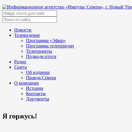
Новости
Телевидение
Программа «Эфир»
Программа телепередач
Телепроекты
Подводя итоги
Радио
Газета
Об издании
Правда Севера
О компании
История
Контакты
Документы
Я горжусь!