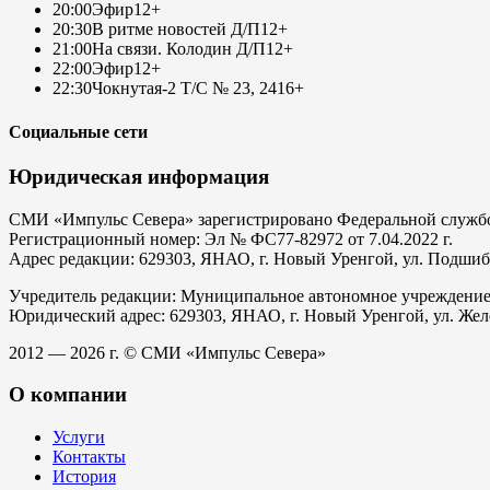
20:00
Эфир
12+
20:30
В ритме новостей Д/П
12+
21:00
На связи. Колодин Д/П
12+
22:00
Эфир
12+
22:30
Чокнутая-2 Т/С № 23, 24
16+
Социальные сети
Юридическая информация
СМИ «Импульс Севера» зарегистрировано Федеральной службой
Регистрационный номер: Эл № ФС77-82972 от 7.04.2022 г.
Адрес редакции: 629303, ЯНАО, г. Новый Уренгой, ул. Подшибяк
Учредитель редакции: Муниципальное автономное учреждени
Юридический адрес: 629303, ЯНАО, г. Новый Уренгой, ул. Жел
2012 — 2026 г. © СМИ «Импульс Севера»
О компании
Услуги
Контакты
История