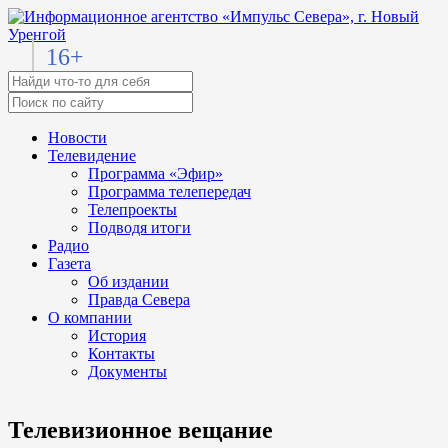
16+
Новости
Телевидение
Программа «Эфир»
Программа телепередач
Телепроекты
Подводя итоги
Радио
Газета
Об издании
Правда Севера
О компании
История
Контакты
Документы
Телевизионное вещание