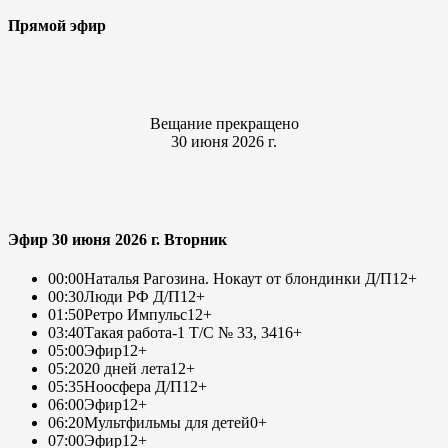
Прямой эфир
Вещание прекращено
30 июня 2026 г.
Эфир 30 июня 2026 г. Вторник
00:00
Наталья Рагозина. Нокаут от блондинки Д/П
12+
00:30
Люди РФ Д/П
12+
01:50
Ретро Импульс
12+
03:40
Такая работа-1 Т/С № 33, 34
16+
05:00
Эфир
12+
05:20
20 дней лета
12+
05:35
Ноосфера Д/П
12+
06:00
Эфир
12+
06:20
Мультфильмы для детей
0+
07:00
Эфир
12+