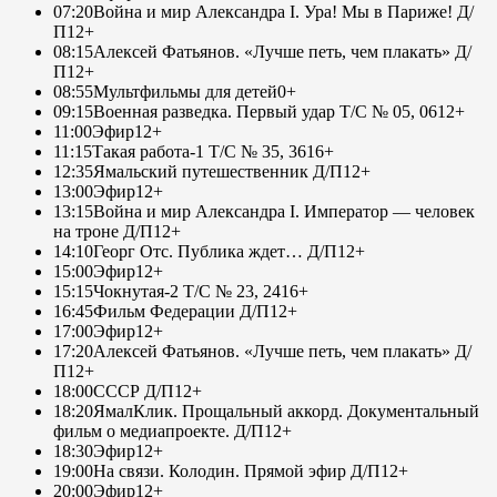
07:20
Война и мир Александра I. Ура! Мы в Париже! Д/
П
12+
08:15
Алексей Фатьянов. «Лучше петь, чем плакать» Д/
П
12+
08:55
Мультфильмы для детей
0+
09:15
Военная разведка. Первый удар Т/С № 05, 06
12+
11:00
Эфир
12+
11:15
Такая работа-1 Т/С № 35, 36
16+
12:35
Ямальский путешественник Д/П
12+
13:00
Эфир
12+
13:15
Война и мир Александра I. Император — человек
на троне Д/П
12+
14:10
Георг Отс. Публика ждет… Д/П
12+
15:00
Эфир
12+
15:15
Чокнутая-2 Т/С № 23, 24
16+
16:45
Фильм Федерации Д/П
12+
17:00
Эфир
12+
17:20
Алексей Фатьянов. «Лучше петь, чем плакать» Д/
П
12+
18:00
СССР Д/П
12+
18:20
ЯмалКлик. Прощальный аккорд. Документальный
фильм о медиапроекте. Д/П
12+
18:30
Эфир
12+
19:00
На связи. Колодин. Прямой эфир Д/П
12+
20:00
Эфир
12+