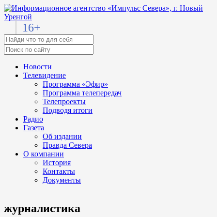
16+
Новости
Телевидение
Программа «Эфир»
Программа телепередач
Телепроекты
Подводя итоги
Радио
Газета
Об издании
Правда Севера
О компании
История
Контакты
Документы
журналистика