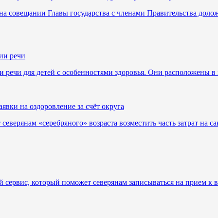
а совещании Главы государства с членами Правительства доло
ии речи
и речи для детей с особенностями здоровья. Они расположены 
явки на оздоровление за счёт округа
еверянам «серебряного» возраста возместить часть затрат на с
сервис, который поможет северянам записываться на прием к в