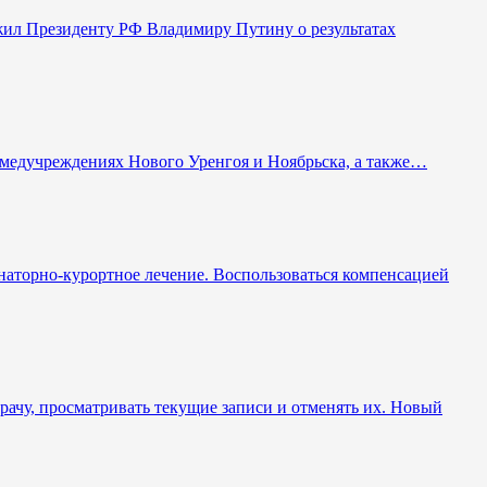
жил Президенту РФ Владимиру Путину о результатах
в медучреждениях Нового Уренгоя и Ноябрьска, а также…
анаторно-курортное лечение. Воспользоваться компенсацией
рачу, просматривать текущие записи и отменять их. Новый