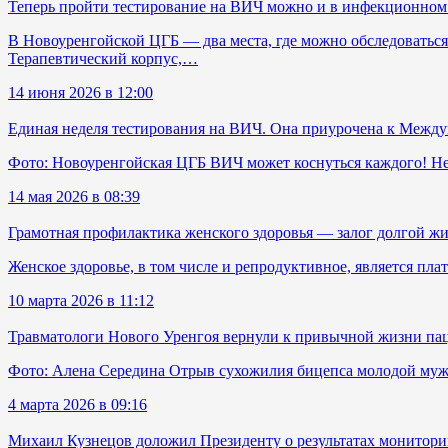
Теперь пройти тестирование на ВИЧ можно и в инфекционном
В Новоуренгойской ЦГБ — два места, где можно обследоваться
Терапевтический корпус,…
14 июня 2026 в 12:00
Единая неделя тестирования на ВИЧ. Она приурочена к Межд
Фото: Новоуренгойская ЦГБ ВИЧ может коснуться каждого! Неза
14 мая 2026 в 08:39
Грамотная профилактика женского здоровья — залог долгой ж
Женское здоровье, в том числе и репродуктивное, является пла
10 марта 2026 в 11:12
Травматологи Нового Уренгоя вернули к привычной жизни пац
Фото: Алена Середина Отрыв сухожилия бицепса молодой мужчи
4 марта 2026 в 09:16
Михаил Кузнецов доложил Президенту о результатах монитори