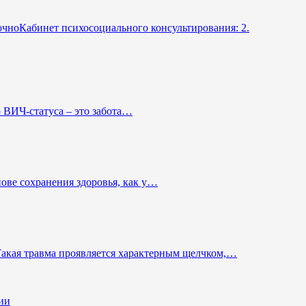
очноКабинет психосоциального консультирования: 2.
о ВИЧ-статуса – это забота…
нове сохранения здоровья, как у…
Такая травма проявляется характерным щелчком,…
ии