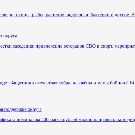
 звери, птицы, рыбы, растения, водоросли, бактерии и другие.
о округа
стки заседания: привлечение ветеранов СВО в спорт, мероприя
фонде «Защитники отечества» собрались жёны и мамы бойцов СВ
ря поддержке округа
ификата номиналом 500 тысяч рублей можно направить на медиц