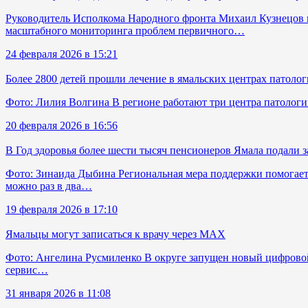
Руководитель Исполкома Народного фронта Михаил Кузнецов н
масштабного мониторинга проблем первичного…
24 февраля 2026 в 15:21
Более 2800 детей прошли лечение в ямальских центрах патолог
Фото: Лилия Волгина В регионе работают три центра патологи
20 февраля 2026 в 16:56
В Год здоровья более шести тысяч пенсионеров Ямала подали за
Фото: Зинаида Дыбина Региональная мера поддержки помогает с
можно раз в два…
19 февраля 2026 в 17:10
Ямальцы могут записаться к врачу через MAX
Фото: Ангелина Русмиленко В округе запущен новый цифровой 
сервис…
31 января 2026 в 11:08