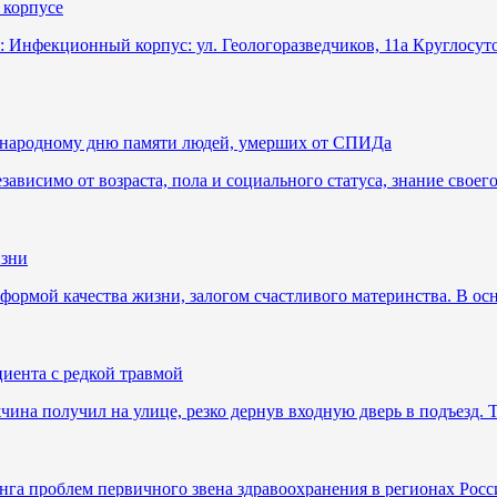
 корпусе
: Инфекционный корпус: ул. Геологоразведчиков, 11а Круглосут
ународному дню памяти людей, умерших от СПИДа
висимо от возраста, пола и социального статуса, знание своег
изни
тформой качества жизни, залогом счастливого материнства. В ос
иента с редкой травмой
на получил на улице, резко дернув входную дверь в подъезд. 
нга проблем первичного звена здравоохранения в регионах Росс