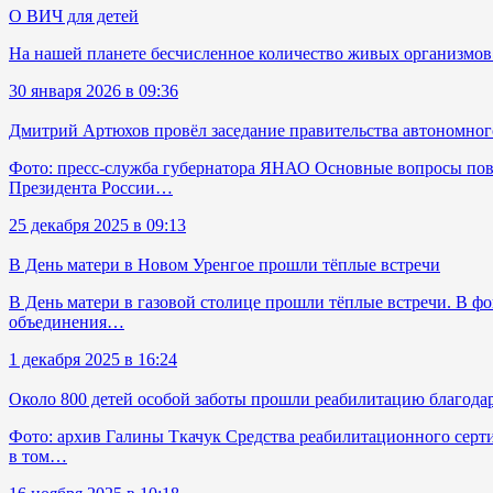
О ВИЧ для детей
На нашей планете бесчисленное количество живых организмов:
30 января 2026 в 09:36
Дмитрий Артюхов провёл заседание правительства автономног
Фото: пресс-служба губернатора ЯНАО Основные вопросы пове
Президента России…
25 декабря 2025 в 09:13
В День матери в Новом Уренгое прошли тёплые встречи
В День матери в газовой столице прошли тёплые встречи. В 
объединения…
1 декабря 2025 в 16:24
Около 800 детей особой заботы прошли реабилитацию благода
Фото: архив Галины Ткачук Средства реабилитационного серт
в том…