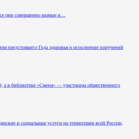
 Все они совершенно разные и…
тия предстоящего Года здоровья и исполнение поручений
О, а в библиотеке «Смена» — участницы общественного
инские и социальные услуги на территории всей России,