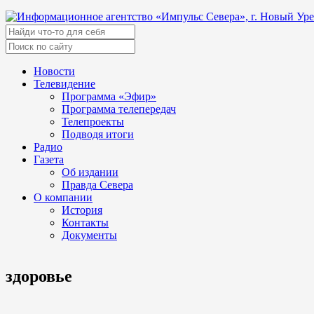
Новости
Телевидение
Программа «Эфир»
Программа телепередач
Телепроекты
Подводя итоги
Радио
Газета
Об издании
Правда Севера
О компании
История
Контакты
Документы
здоровье