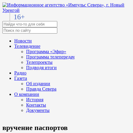
16+
Новости
Телевидение
Программа «Эфир»
Программа телепередач
Телепроекты
Подводя итоги
Радио
Газета
Об издании
Правда Севера
О компании
История
Контакты
Документы
вручение паспортов