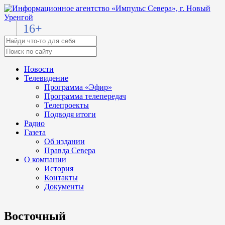
16+
Новости
Телевидение
Программа «Эфир»
Программа телепередач
Телепроекты
Подводя итоги
Радио
Газета
Об издании
Правда Севера
О компании
История
Контакты
Документы
Восточный