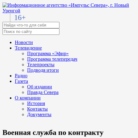
16+
Новости
Телевидение
Программа «Эфир»
Программа телепередач
Телепроекты
Подводя итоги
Радио
Газета
Об издании
Правда Севера
О компании
История
Контакты
Документы
Военная служба по контракту