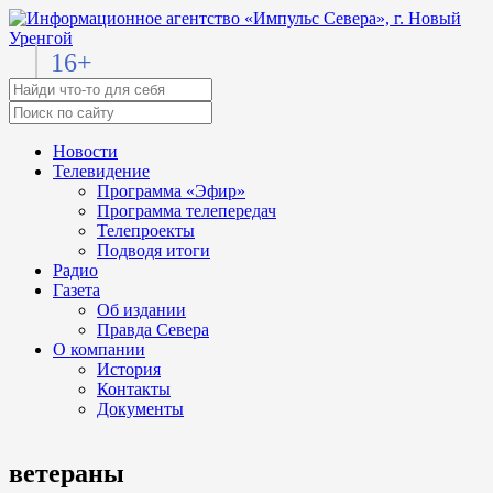
16+
Новости
Телевидение
Программа «Эфир»
Программа телепередач
Телепроекты
Подводя итоги
Радио
Газета
Об издании
Правда Севера
О компании
История
Контакты
Документы
ветераны