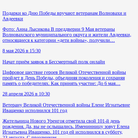
Подарки ко Дню Победы вручают ветеранам Волновахи и
Авдеевки
Фото: Анна Лысикова В преддверии 9 Мая ветераны
Волновахского муниципального округа и жители Авдеевки,
относящиеся к категории «дети войны», получили…
8 мая 2026 в 15:30
Начат приём заявок в Бессмертный полк онлайн
Цифровое шествие героев Великой Отечественной войны
пройдет в День Победы, объединяя поколения и сохраняя
память о победителях. Как принять участие: До 6 мая…
28 апреля 2026 в 10:30
Ветерану Великой Отечественной войны Елене Игнатьевне
Иващенко исполнился 101 год
Жительница Нового Уренгоя отметила свой 101-й день
рождения. Да, вы не ослышались. Именинницу зовут Елена
Игнатьевна Иващенко. 101 год ей исполнился в субботу,
23 августа. С праздником…