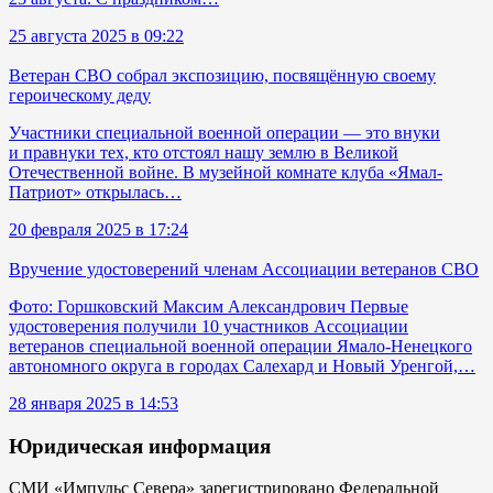
25 августа 2025 в 09:22
Ветеран СВО собрал экспозицию, посвящённую своему
героическому деду
Участники специальной военной операции — это внуки
и правнуки тех, кто отстоял нашу землю в Великой
Отечественной войне. В музейной комнате клуба «Ямал-
Патриот» открылась…
20 февраля 2025 в 17:24
Вручение удостоверений членам Ассоциации ветеранов СВО
Фото: Горшковский Максим Александрович Первые
удостоверения получили 10 участников Ассоциации
ветеранов специальной военной операции Ямало-Ненецкого
автономного округа в городах Салехард и Новый Уренгой,…
28 января 2025 в 14:53
Юридическая информация
СМИ «Импульс Севера» зарегистрировано Федеральной