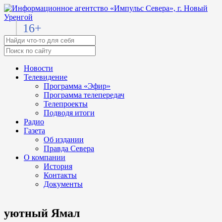
16+
Новости
Телевидение
Программа «Эфир»
Программа телепередач
Телепроекты
Подводя итоги
Радио
Газета
Об издании
Правда Севера
О компании
История
Контакты
Документы
уютный Ямал