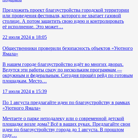
Предложить проект благоустройства городской территории
или проведения фестиваля, которого не хватает газовой
столице. А потом защитить свою идею и контролировать
её исполнение. Это может…
22 июля 2024 в 18:05
Общественники проверили безопасность объектов «Уютного
Ямала»
В нашем городе благоустройство идёт во многих дворах.
Ведутся эти работы сразу по нескольким программам —
окружным и федеральным. Сегодня прошёл рейд по готовым
площадкам. Место…
17 июля 2024 в 15:39
По 1 августа предлагайте идеи по благоустройству в рамках
«Уютного Ямала»
Мечтаете о парке неподалеку или о современной детской
площадке возле дома? Всё в ваших руках. Предлагайте свои
идеи по благоустройству города до 1 августа. В прошлом
году…