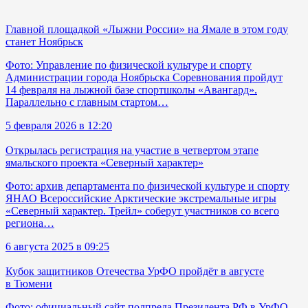
Главной площадкой «Лыжни России» на Ямале в этом году
станет Ноябрьск
Фото: Управление по физической культуре и спорту
Администрации города Ноябрьска Соревнования пройдут
14 февраля на лыжной базе спортшколы «Авангард».
Параллельно с главным стартом…
5 февраля 2026 в 12:20
Открылась регистрация на участие в четвертом этапе
ямальского проекта «Северный характер»
Фото: архив департамента по физической культуре и спорту
ЯНАО Всероссийские Арктические экстремальные игры
«Северный характер. Трейл» соберут участников со всего
региона…
6 августа 2025 в 09:25
Кубок защитников Отечества УрФО пройдёт в августе
в Тюмени
Фото: официальный сайт полпреда Президента РФ в УрФО