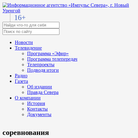
16+
Новости
Телевидение
Программа «Эфир»
Программа телепередач
Телепроекты
Подводя итоги
Радио
Газета
Об издании
Правда Севера
О компании
История
Контакты
Документы
соревнования