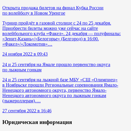
Открыта продажа билетов на финал Кубка России
по волейболу в Новом Уренгое
Турнир пройдёт в газовой столице с 24 по 25 декабря.
Приобрести билеты можно уже сейчас на сайте
волейбольного клуба «Факел». 24 декабря — полуфиналы:
«Зенит-Казань»/«Белогорье» (Белгород) в 16:00.
«Факел»/«Локомотив»…
24 ноября 2022 в 09:43
24 и 25 сентября на Ямале прошло первенство округа
по лыжным гонкам
24 и 25 сентября на лыжной базе МБУ «СШ «Олимпиец»
в Ноябрьске прошли Региональные соревнования Ямало-
Ненецкого автономного округа, первенство Ямало-
Ненецкого автономного округа по лыжным гонкам
(лыжероллерам)….
27 сентября 2022 в 16:46
Юридическая информация