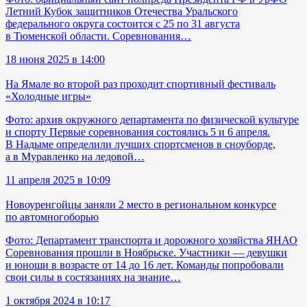
Летний Кубок защитников Отечества Уральского
федерального округа состоится с 25 по 31 августа
в Тюменской области. Соревнования…
18 июня 2025 в 14:00
На Ямале во второй раз проходит спортивный фестиваль
«Холодные игры»
Фото: архив окружного департамента по физической культуре
и спорту Первые соревнования состоялись 5 и 6 апреля.
В Надыме определили лучших спортсменов в сноуборде,
а в Муравленко на ледовой…
11 апреля 2025 в 10:09
Новоуренгойцы заняли 2 место в региональном конкурсе
по автомногоборью
Фото: Департамент транспорта и дорожного хозяйства ЯНАО
Соревнования прошли в Ноябрьске. Участники — девушки
и юноши в возрасте от 14 до 16 лет. Команды попробовали
свои силы в состязаниях на знание…
1 октября 2024 в 10:17