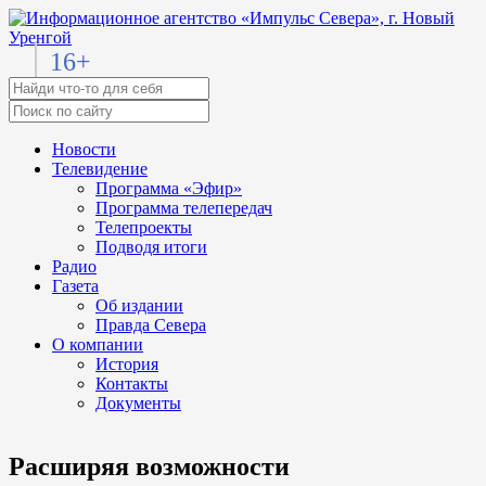
16+
Новости
Телевидение
Программа «Эфир»
Программа телепередач
Телепроекты
Подводя итоги
Радио
Газета
Об издании
Правда Севера
О компании
История
Контакты
Документы
Расширяя возможности