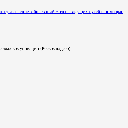
тику и лечение заболеваний мочевыводящих путей с помощью
совых комуникаций (Роскомнадзор).