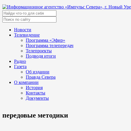
Новости
Телевидение
Программа «Эфир»
Программа телепередач
Телепроекты
Подводя итоги
Радио
Газета
Об издании
Правда Севера
О компании
История
Контакты
Документы
передовые методики