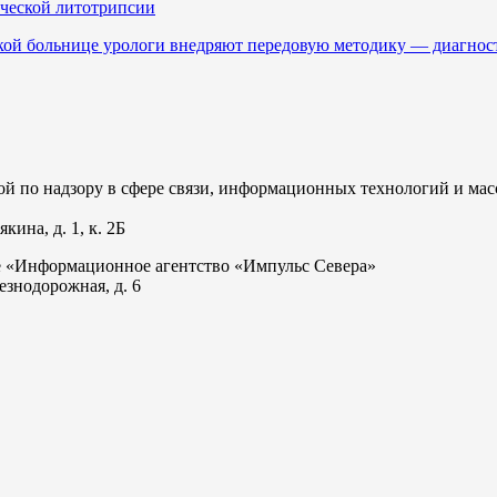
ческой литотрипсии
кой больнице урологи внедряют передовую методику — диагнос
 по надзору в сфере связи, информационных технологий и мас
ина, д. 1, к. 2Б
е «Информационное агентство «Импульс Севера»
езнодорожная, д. 6