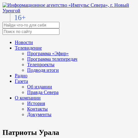
16+
Новости
Телевидение
Программа «Эфир»
Программа телепередач
Телепроекты
Подводя итоги
Радио
Газета
Об издании
Правда Севера
О компании
История
Контакты
Документы
Патриоты Урала