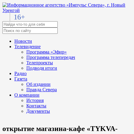
16+
Новости
Телевидение
Программа «Эфир»
Программа телепередач
Телепроекты
Подводя итоги
Радио
Газета
Об издании
Правда Севера
О компании
История
Контакты
Документы
открытие магазина-кафе «TYKVA-