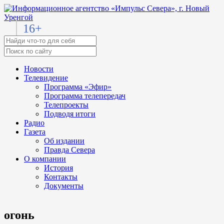
16+
Новости
Телевидение
Программа «Эфир»
Программа телепередач
Телепроекты
Подводя итоги
Радио
Газета
Об издании
Правда Севера
О компании
История
Контакты
Документы
огонь