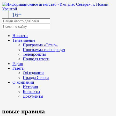
16+
Новости
Телевидение
Программа «Эфир»
Программа телепередач
Телепроекты
Подводя итоги
Радио
Газета
Об издании
Правда Севера
О компании
История
Контакты
Документы
новые правила