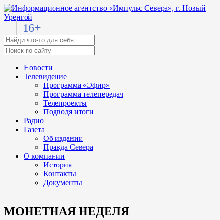
16+
Новости
Телевидение
Программа «Эфир»
Программа телепередач
Телепроекты
Подводя итоги
Радио
Газета
Об издании
Правда Севера
О компании
История
Контакты
Документы
МОНЕТНАЯ НЕДЕЛЯ