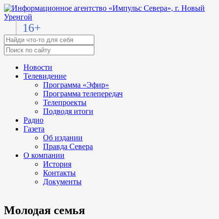
16+
Новости
Телевидение
Программа «Эфир»
Программа телепередач
Телепроекты
Подводя итоги
Радио
Газета
Об издании
Правда Севера
О компании
История
Контакты
Документы
Молодая семья