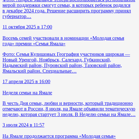
мерой поддержки смогут семьи, в которых ребенок родился
в декабре 2024 года. Решение расширить программу принял
губернатор…
11 октября 2025 в 17:00
Восемь семей участвовали в номинации «Молодая семья
года» премии «Семья Ямала»
Фото: Семья Кулишовых География участников широкая —
Новый Уренгой, Ноябрьск, Салехард, Губкинский,
Надымский район, Пуровский район, Тазовский район,
Ямальский район. Специальные…
17 апреля 2025 в 16:00
Неделя семьи на Ямале
В честь Дня семьи, любви и верности, который традиционно
отмечают в России, 8 июля, на Ямале объявили тематическую
неделю, которая стартует 3 июля. В Неделю семьи на Ямале…
3 июля 2024 в 11:57
На Ямале продолжается программа «Молодая семья»