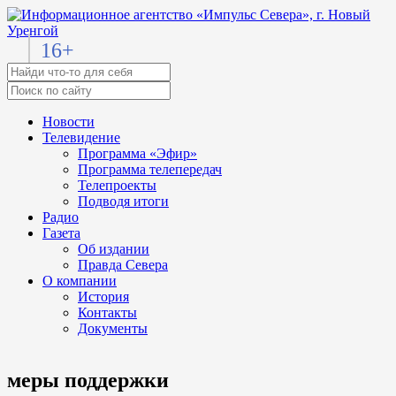
16+
Новости
Телевидение
Программа «Эфир»
Программа телепередач
Телепроекты
Подводя итоги
Радио
Газета
Об издании
Правда Севера
О компании
История
Контакты
Документы
меры поддержки