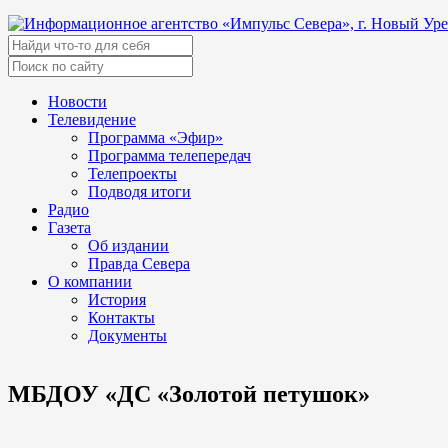
Новости
Телевидение
Программа «Эфир»
Программа телепередач
Телепроекты
Подводя итоги
Радио
Газета
Об издании
Правда Севера
О компании
История
Контакты
Документы
МБДОУ «ДС «Золотой петушок»