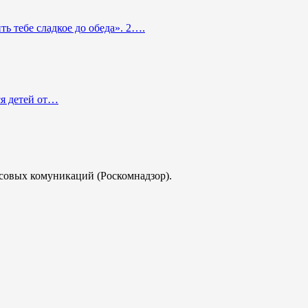
ь тебе сладкое до обеда». 2….
ся детей от…
совых комуникаций (Роскомнадзор).