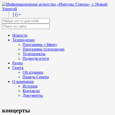
16+
Новости
Телевидение
Программа «Эфир»
Программа телепередач
Телепроекты
Подводя итоги
Радио
Газета
Об издании
Правда Севера
О компании
История
Контакты
Документы
концерты