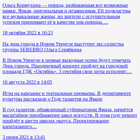
Ольга Кормухина — певица, разбивающая все возможные
рамки. Яркая, оригинальная и независимая. Ей подвластны
все музыкальные жанры, но зрители с оглушительным
успехом принимают её в качестве рок-певицы….
18 октября 2022 в 16:23
На день города в Новом Уренгое выступит экс-солистка
группы SEREBRO Ольга Серябкина
В Новом Уренгое в первые выходные осени будут отмечать
День города. Праздничный концерт пройдет на городской
площади ГДК «Октябрь». 3 сентября свои хиты исполнят:…
16 августа 2022 в 14:05
Игра на нарсьюхе и театральные премьеры. В департаменте
культуры рассказали о Годе талантов на Ямале
В год талантов, объявленный губернатором Ямала, начнётся
масштабное преображение школ искусств. В этом году ремонт
пройдёт в шести школах округа. Проектирование
капитального…
3 июня 2021 в 13:41