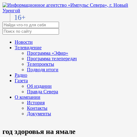
16+
Новости
Телевидение
Программа «Эфир»
Программа телепередач
Телепроекты
Подводя итоги
Радио
Газета
Об издании
Правда Севера
О компании
История
Контакты
Документы
год здоровья на ямале