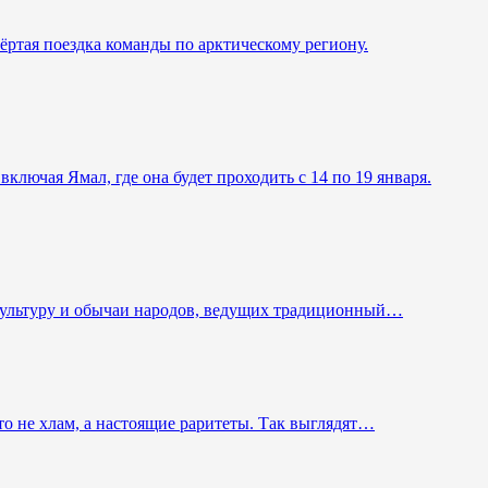
ртая поездка команды по арктическому региону.
ключая Ямал, где она будет проходить с 14 по 19 января.
 культуру и обычаи народов, ведущих традиционный…
то не хлам, а настоящие раритеты. Так выглядят…