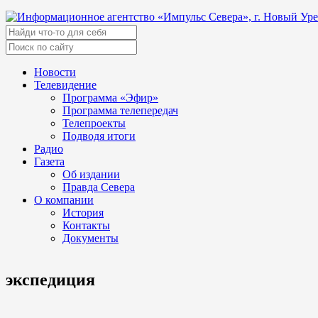
Новости
Телевидение
Программа «Эфир»
Программа телепередач
Телепроекты
Подводя итоги
Радио
Газета
Об издании
Правда Севера
О компании
История
Контакты
Документы
экспедиция