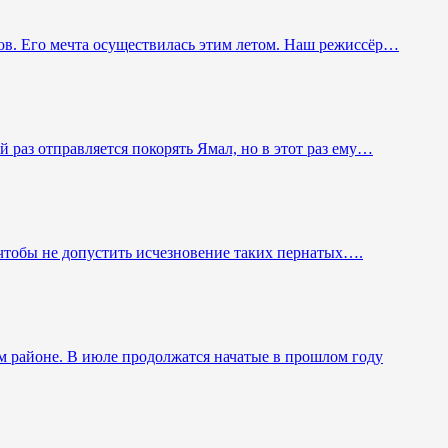
ов. Его мечта осуществилась этим летом. Наш режиссёр…
 раз отправляется покорять Ямал, но в этот раз ему…
 чтобы не допустить исчезновение таких пернатых….
м районе. В июле продолжатся начатые в прошлом году