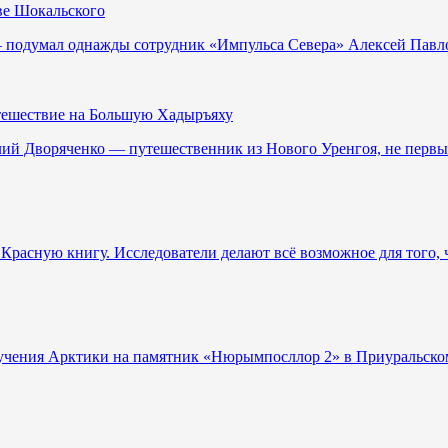
ве Шокальского
— подумал однажды сотрудник «Импульса Севера» Алексей Павл
тешествие на Большую Хадыръяху
лий Дворяченко — путешественник из Нового Уренгоя, не первый
 Красную книгу. Исследователи делают всё возможное для того,
изучения Арктики на памятник «Нюрымпосллор 2» в Приуральско