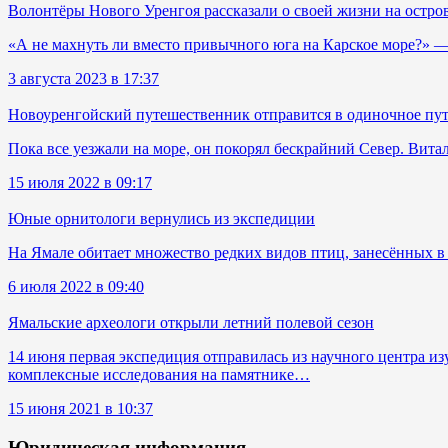
Волонтёры Нового Уренгоя рассказали о своей жизни на остро
«А не махнуть ли вместо привычного юга на Карское море?» 
3 августа 2023 в 17:37
Новоуренгойский путешественник отправится в одиночное пу
Пока все уезжали на море, он покорял бескрайний Cевер. Вита
15 июля 2022 в 09:17
Юные орнитологи вернулись из экспедиции
На Ямале обитает множество редких видов птиц, занесённых в
6 июля 2022 в 09:40
Ямальские археологи открыли летний полевой сезон
14 июня первая экспедиция отправилась из научного центра 
комплексные исследования на памятнике…
15 июня 2021 в 10:37
Юридическая информация