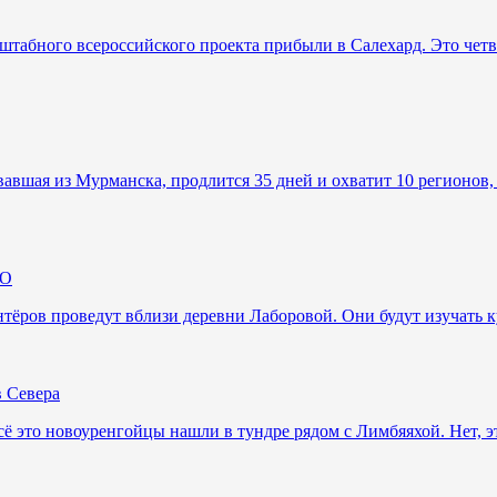
табного всероссийского проекта прибыли в Салехард. Это четвё
вшая из Мурманска, продлится 35 дней и охватит 10 регионов, в
АО
тёров проведут вблизи деревни Лаборовой. Они будут изучать
 Севера
сё это новоуренгойцы нашли в тундре рядом с Лимбяяхой. Нет, э