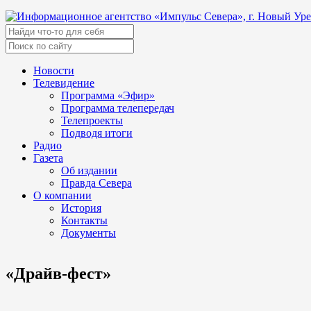
Новости
Телевидение
Программа «Эфир»
Программа телепередач
Телепроекты
Подводя итоги
Радио
Газета
Об издании
Правда Севера
О компании
История
Контакты
Документы
«Драйв-фест»