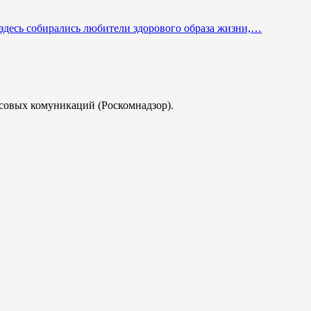
здесь собирались любители здорового образа жизни,…
совых комуникаций (Роскомнадзор).