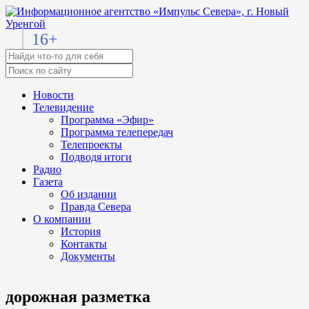
16+
Новости
Телевидение
Программа «Эфир»
Программа телепередач
Телепроекты
Подводя итоги
Радио
Газета
Об издании
Правда Севера
О компании
История
Контакты
Документы
дорожная разметка