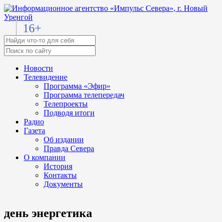
16+
Новости
Телевидение
Программа «Эфир»
Программа телепередач
Телепроекты
Подводя итоги
Радио
Газета
Об издании
Правда Севера
О компании
История
Контакты
Документы
день энергетика