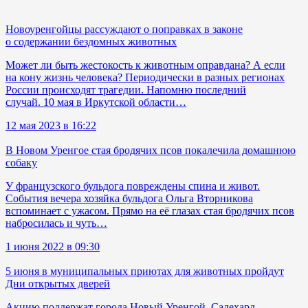
Новоуренгойцы рассуждают о поправках в законе
о содержании бездомных животных
Может ли быть жестокость к животным оправдана? А если
на кону жизнь человека? Периодически в разных регионах
России происходят трагедии. Напомню последний
случай. 10 мая в Иркутской области…
12 мая 2023 в 16:22
В Новом Уренгое стая бродячих псов покалечила домашнюю
собаку
У французского бульдога повреждены спина и живот.
События вечера хозяйка бульдога Ольга Вторникова
вспоминает с ужасом. Прямо на её глазах стая бродячих псов
набросилась и чуть…
1 июня 2022 в 09:30
5 июня в муниципальных приютах для животных пройдут
Дни открытых дверей
Акцию поддержат города Новый Уренгой, Салехард,