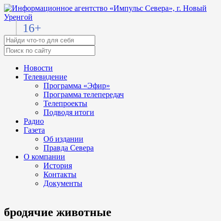
16+
Новости
Телевидение
Программа «Эфир»
Программа телепередач
Телепроекты
Подводя итоги
Радио
Газета
Об издании
Правда Севера
О компании
История
Контакты
Документы
бродячие животные