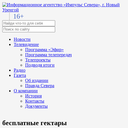
16+
Новости
Телевидение
Программа «Эфир»
Программа телепередач
Телепроекты
Подводя итоги
Радио
Газета
Об издании
Правда Севера
О компании
История
Контакты
Документы
бесплатные гектары